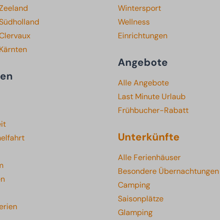
 Zeeland
Wintersport
 Südholland
Wellness
Clervaux
Einrichtungen
 Kärnten
Angebote
ten
Alle Angebote
Last Minute Urlaub
Frühbucher-Rabatt
it
Unterkünfte
elfahrt
Alle Ferienhäuser
m
Besondere Übernachtungen
en
Camping
Saisonplätze
erien
Glamping