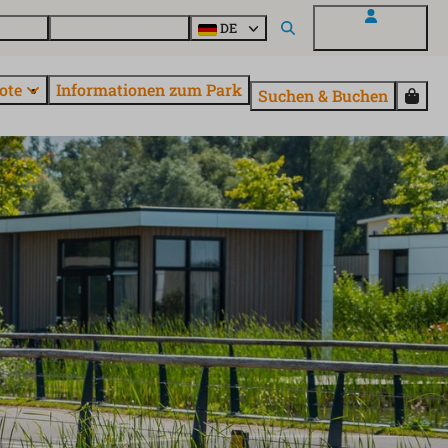
Fragen
Entdecke EuroParcs
DE
Mein EuroParcs
ote
Informationen zum Park
Suchen & Buchen