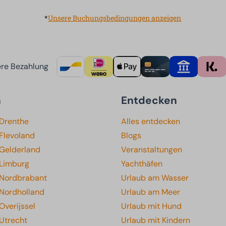
*
Unsere Buchungsbedingungen anzeigen
re Bezahlung
n
Entdecken
 Drenthe
Alles entdecken
Flevoland
Blogs
 Gelderland
Veranstaltungen
 Limburg
Yachthäfen
 Nordbrabant
Urlaub am Wasser
 Nordholland
Urlaub am Meer
Overijssel
Urlaub mit Hund
Utrecht
Urlaub mit Kindern