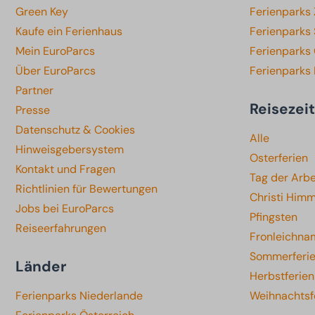
Green Key
Ferienparks
Kaufe ein Ferienhaus
Ferienparks
Mein EuroParcs
Ferienparks 
Über EuroParcs
Ferienparks
Partner
Reisezei
Presse
Datenschutz & Cookies
Alle
Hinweisgebersystem
Osterferien
Kontakt und Fragen
Tag der Arbe
Richtlinien für Bewertungen
Christi Himm
Jobs bei EuroParcs
Pfingsten
Reiseerfahrungen
Fronleichna
Sommerferi
Länder
Herbstferien
Ferienparks Niederlande
Weihnachtsf