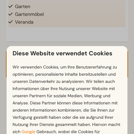
Garten
Gartenmöbel
Veranda
Küche
Kombi-Mikrowelle
Diese Website verwendet Cookies
Induktionsherd
Verfügbarkeit und Preis
Kühl-/Gefrierkombination
Wir verwenden Cookies, um Ihre Benutzererfahrung zu
Kaffeemaschine
optimieren, personalisierte Inhalte bereitzustellen und
Wasserkocher
unseren Datenverkehr zu analysieren. Wir teilen auch
Informationen über Ihre Nutzung unserer Website mit
2 Gäste
Standort
unseren Partnern für soziale Medien, Werbung und
Analyse. Diese Partner können diese Informationen mit
Freistehend
anderen Informationen kombinieren, die Sie ihnen zur
Fr
07-08-2026
Sa
08-08-2026
Verfügung gestellt haben oder die sie aufgrund Ihrer
Schlafzimmer
Nutzung ihrer Dienste gesammelt haben. Hiervon macht
Fr
Sa
So
Einzelbetten: 1
7 Aug
8 Aug
9 Aug
sich
Google
Gebrauch, wobei die Cookies für