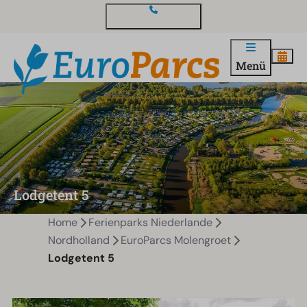
Kontakt und Fragen
Menü
Lodgetent 5
Home
Ferienparks Niederlande
Nordholland
EuroParcs Molengroet
Lodgetent 5