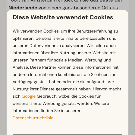
Niederlande
von einem ganz besonderen Ort aus.
Diese Website verwendet Cookies
Einrichtungen
Wir verwenden Cookies, um Ihre Benutzererfahrung zu
Allgemein
optimieren, personalisierte Inhalte bereitzustellen und
Nichtraucher
unseren Datenverkehr zu analysieren. Wir teilen auch
Fliegengitter
Informationen über Ihre Nutzung unserer Website mit
1. Obergeschoss
unseren Partnern für soziale Medien, Werbung und
WLAN (gratis)
Analyse. Diese Partner können diese Informationen mit
anderen Informationen kombinieren, die Sie ihnen zur
In der ersten Etage
Verfügung gestellt haben oder die sie aufgrund Ihrer
Parkmöglichkeit in der Nähe der Ferienunterkunft
Nutzung ihrer Dienste gesammelt haben. Hiervon macht
Zeig mehr ↓
sich
Google
Gebrauch, wobei die Cookies für
Badezimmer
personalisierte Werbung genutzt werden. Weitere
Toiletten im Badezimmer: 2
Informationen finden Sie in unserer
Datenschutzrichtlinie
.
Standort
In der Nähe der zentralen Einrichtungen