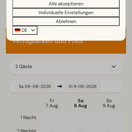
Alle akzeptieren
Individuelle Einstellungen
Schlafzimmer
Ablehnen
Boxspringbetten
DE
Doppelbetten: 2
Verfügbarkeit und Preis
Zugänglichkeit
Treppenstufen zur Unterkunft
2 Gäste
Wohnzimmer
Fernseher
Sa
08-08-2026
Di
11-08-2026
Fr
Sa
So
7 Aug
8 Aug
9 Aug
—
—
—
1 Nacht
—
—
—
2 Nächte