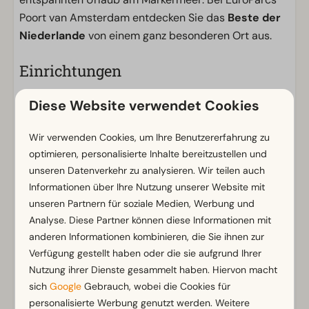
Poort van Amsterdam entdecken Sie das
Beste der
Niederlande
von einem ganz besonderen Ort aus.
Einrichtungen
Allgemein
Diese Website verwendet Cookies
Nichtraucher
WLAN (gratis)
Wir verwenden Cookies, um Ihre Benutzererfahrung zu
Mit mehreren Stockwerken
optimieren, personalisierte Inhalte bereitzustellen und
unseren Datenverkehr zu analysieren. Wir teilen auch
Parkmöglichkeit in der Nähe der Ferienunterkunft
Informationen über Ihre Nutzung unserer Website mit
unseren Partnern für soziale Medien, Werbung und
Badezimmer
Analyse. Diese Partner können diese Informationen mit
Separate Toiletten: 1
Zeig mehr ↓
anderen Informationen kombinieren, die Sie ihnen zur
Badezimmer oben: 1
Verfügung gestellt haben oder die sie aufgrund Ihrer
Badezimmer unten: 1
Nutzung ihrer Dienste gesammelt haben. Hiervon macht
Begehbare Dusche
sich
Google
Gebrauch, wobei die Cookies für
Dusche
personalisierte Werbung genutzt werden. Weitere