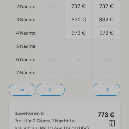
Freistehend
—
737 €
737 €
2 Nächte
Schlafzimmer
—
832 €
832 €
3 Nächte
Boxspringbetten
—
972 €
972 €
4 Nächte
Einzelbetten: 8
Einzelbettdecken und Kissen
—
—
—
5 Nächte
Schlafzimmer oben: 3
Schlafzimmer unten: 1
—
—
—
6 Nächte
Heizung und Kühlung
—
—
—
7 Nächte
Fußbodenheizung im Erdgeschoss
Wohnzimmer
Fernseher
Speeltoren 8
773 €
Preis für
2 Gäste
,
1 Nacht
bei
Ankunft am
Mo 10 Aug (16:00 Uhr)