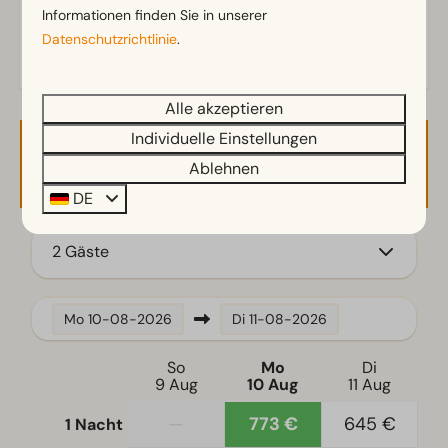
Toiletten im Badezimmer: 1
Informationen finden Sie in unserer
Datenschutzrichtlinie
.
Außenbereich
Terrasse
Alle akzeptieren
Garten
Individuelle Einstellungen
Gartenmöbel
Verfügbarkeit und Preis
Ablehnen
DE
Küche
Einbauküche
2 Gäste
Kombi-Mikrowelle
Filterkaffeemaschine
Kühlschrank mit Gefrierfach
Mo
10-08-2026
Di
11-08-2026
Geschirrspüler
Wasserkocher
So
Mo
Di
9 Aug
10 Aug
11 Aug
Standort
—
773 €
645 €
1 Nacht