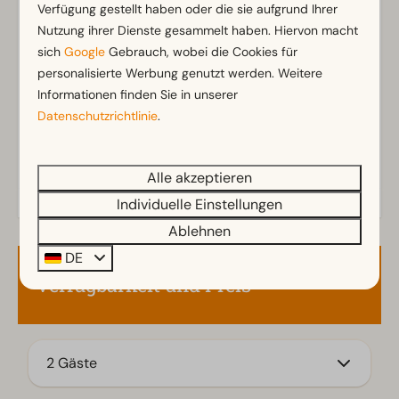
Badezimmer
Verfügung gestellt haben oder die sie aufgrund Ihrer
Nutzung ihrer Dienste gesammelt haben. Hiervon macht
Separate Toiletten: 1
Zeig mehr ↓
sich
Google
Gebrauch, wobei die Cookies für
Badezimmer oben: 3
personalisierte Werbung genutzt werden. Weitere
Begehbare Dusche
Informationen finden Sie in unserer
Dusche
Datenschutzrichtlinie
.
Badewanne
Toiletten im Badezimmer: 4
Alle akzeptieren
Außenbereich
Individuelle Einstellungen
Terrasse
Ablehnen
Garten
DE
Umzäunter Garten
Verfügbarkeit und Preis
Gartenmöbel
Küche
2 Gäste
Einbauküche
Kombi-Mikrowelle