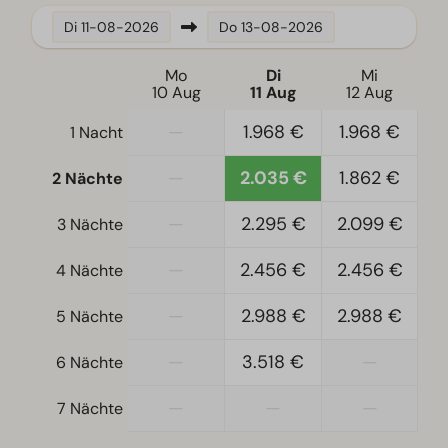
Filterkaffeemaschine
Di
11-08-2026
Do
13-08-2026
Kühlschrank mit Gefrierfach
Geschirrspüler
Mo
Di
Mi
10 Aug
11 Aug
12 Aug
Wasserkocher
—
1.968 €
1.968 €
1 Nacht
Standort
—
2.035 €
1.862 €
2 Nächte
Ferienhaus am Wasser
Freistehend
—
2.295 €
2.099 €
3 Nächte
Schlafzimmer
—
2.456 €
2.456 €
4 Nächte
Boxspringbetten
—
2.988 €
2.988 €
5 Nächte
Einzelbetten: 18
Einzelbettdecken und Kissen
—
3.518 €
—
6 Nächte
Schlafzimmer oben: 5
Schlafzimmer unten: 4
—
—
—
7 Nächte