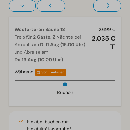
Heizung und Kühlung
Fußbodenheizung im Erdgeschoss
Wellness
Westertoren Sauna 18
2.699 €
Traditionelle Sauna
Preis für
2 Gäste
,
2 Nächte
bei
2.035 €
Ankunft am
Di 11 Aug (16:00 Uhr)
Wohnzimmer
und Abreise am
Do 13 Aug (10:00 Uhr)
Fernseher
Während
Sommerferien
Buchen
Flexibel buchen mit
Flexibilitätsgarantie*