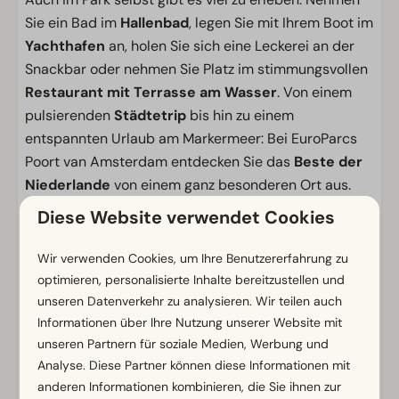
Sie ein Bad im
Hallenbad
, legen Sie mit Ihrem Boot im
Yachthafen
an, holen Sie sich eine Leckerei an der
Snackbar oder nehmen Sie Platz im stimmungsvollen
Restaurant mit Terrasse am Wasser
. Von einem
pulsierenden
Städtetrip
bis hin zu einem
entspannten Urlaub am Markermeer: Bei EuroParcs
Poort van Amsterdam entdecken Sie das
Beste der
Niederlande
von einem ganz besonderen Ort aus.
Diese Website verwendet Cookies
Einrichtungen
Wir verwenden Cookies, um Ihre Benutzererfahrung zu
Allgemein
optimieren, personalisierte Inhalte bereitzustellen und
Nichtraucher
unseren Datenverkehr zu analysieren. Wir teilen auch
WLAN (gratis)
Informationen über Ihre Nutzung unserer Website mit
Mit mehreren Stockwerken
unseren Partnern für soziale Medien, Werbung und
Parkmöglichkeit in der Nähe der Ferienunterkunft
Analyse. Diese Partner können diese Informationen mit
anderen Informationen kombinieren, die Sie ihnen zur