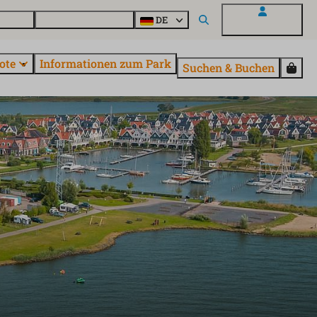
Fragen
Entdecke EuroParcs
DE
Mein EuroParcs
ote
Informationen zum Park
Suchen & Buchen