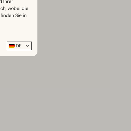
d Ihrer
h, wobei die
finden Sie in
DE