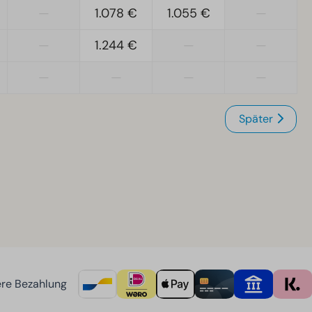
—
1.078 €
1.055 €
—
—
1.244 €
—
—
—
—
—
—
Später
re Bezahlung