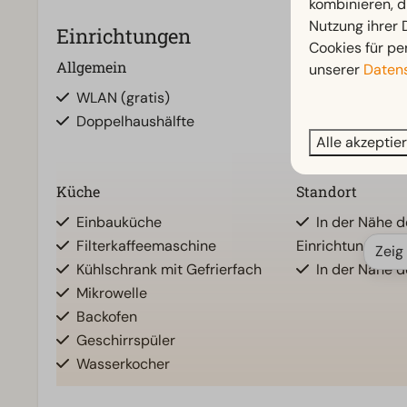
kombinieren, d
Nutzung ihrer
Einrichtungen
Cookies für pe
Allgemein
Badezimmer
unserer
Datens
WLAN (gratis)
Badezimmer u
Doppelhaushälfte
Toiletten im 
Alle akzeptie
Küche
Standort
Einbauküche
In der Nähe d
Filterkaffeemaschine
Einrichtungen
Zeig
Kühlschrank mit Gefrierfach
In der Nähe d
Mikrowelle
Backofen
Geschirrspüler
Wasserkocher