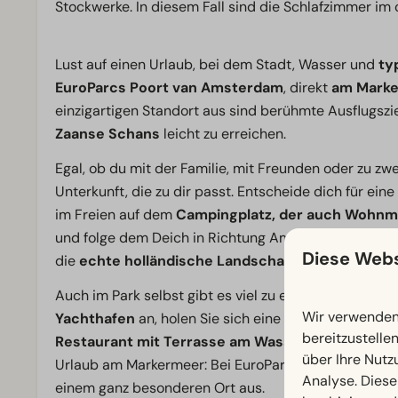
Stockwerke. In diesem Fall sind die Schlafzimmer im
Lust auf einen Urlaub, bei dem Stadt, Wasser und
ty
EuroParcs Poort van Amsterdam
, direkt
am Mark
einzigartigen Standort aus sind berühmte Ausflugszi
Zaanse Schans
leicht zu erreichen.
Egal, ob du mit der Familie, mit Freunden oder zu zw
Unterkunft, die zu dir passt. Entscheide dich für eine
im Freien auf dem
Campingplatz, der auch Wohnmo
und folge dem Deich in Richtung Amsterdam, währen
Diese Webs
die
echte holländische Landschaft
bewundern kan
Auch im Park selbst gibt es viel zu erleben. Nehmen 
Wir verwenden 
Yachthafen
an, holen Sie sich eine Leckerei an der
bereitzustelle
Restaurant mit Terrasse am Wasser
. Von einem p
über Ihre Nutz
Urlaub am Markermeer: Bei EuroParcs Poort van Am
Analyse. Diese
einem ganz besonderen Ort aus.