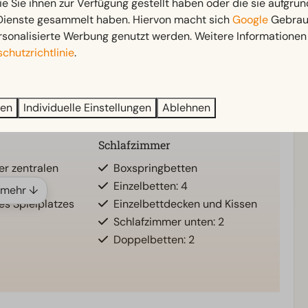
ie Sie ihnen zur Verfügung gestellt haben oder die sie aufgrun
 Dienste gesammelt haben. Hiervon macht sich
Google
Gebrauc
rsonalisierte Werbung genutzt werden. Weitere Informationen 
Außenbereich
chutzrichtlinie
.
nten: 1
Terrasse
Badezimmer: 1
Garten
ren
Individuelle Einstellungen
Ablehnen
Gartenmöbel
Schlafzimmer
er zentralen
Boxspringbetten
Einzelbetten: 4
 mehr ↓
es Spielplatzes
Einzelbettdecken und Kissen
Schlafzimmer unten: 2
Doppelbetten: 2