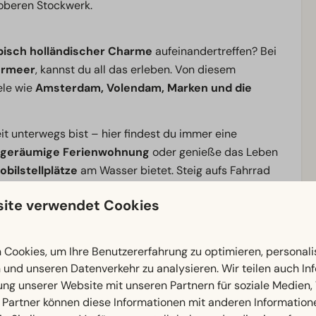
 oberen Stockwerk.
pisch holländischer Charme
aufeinandertreffen? Bei
ermeer
, kannst du all das erleben. Von diesem
ele wie
Amsterdam, Volendam, Marken und die
eit unterwegs bist – hier findest du immer eine
geräumige Ferienwohnung
oder genieße das Leben
bilstellplätze
am Wasser bietet. Steig aufs Fahrrad
d du unterwegs weite Polder, gemütliche Dörfer und
ite verwendet Cookies
nst.
Sie ein Bad im
Hallenbad
, legen Sie mit Ihrem Boot im
Cookies, um Ihre Benutzererfahrung zu optimieren, personalis
 Snackbar oder nehmen Sie Platz im stimmungsvollen
n und unseren Datenverkehr zu analysieren. Wir teilen auch I
ulsierenden
Städtetrip
bis hin zu einem entspannten
ung unserer Website mit unseren Partnern für soziale Medien
sterdam entdecken Sie das
Beste der Niederlande
von
 Partner können diese Informationen mit anderen Information