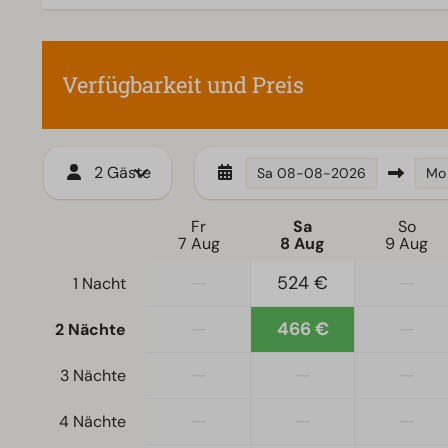
Zugänglichkeit
Wohnzimmer
Ebenerdig
Fernseher
Verfügbarkeit und Preis
2 Gäste
Sa
08-08-2026
Mo
Fr
Sa
So
7 Aug
8 Aug
9 Aug
—
524 €
—
1 Nacht
—
466 €
—
2 Nächte
—
—
—
3 Nächte
—
—
—
4 Nächte