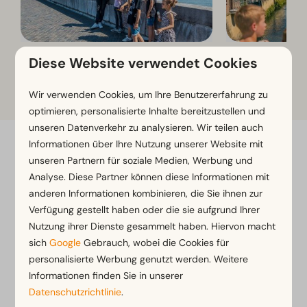
Maastricht
Valkenburg
Diese Website verwendet Cookies
Wir verwenden Cookies, um Ihre Benutzererfahrung zu
optimieren, personalisierte Inhalte bereitzustellen und
unseren Datenverkehr zu analysieren. Wir teilen auch
Informationen über Ihre Nutzung unserer Website mit
Flexibel buchen mit Flexibilitätsgarantie*
unseren Partnern für soziale Medien, Werbung und
Kostenlose Stornierung innerhalb von 14 Tagen
Analyse. Diese Partner können diese Informationen mit
nach der Buchung*
anderen Informationen kombinieren, die Sie ihnen zur
Verfügung gestellt haben oder die sie aufgrund Ihrer
Zahlung in Raten oder später möglich*
Nutzung ihrer Dienste gesammelt haben. Hiervon macht
sich
Google
Gebrauch, wobei die Cookies für
*
Unsere Buchungsbedingungen anzeigen
personalisierte Werbung genutzt werden. Weitere
Informationen finden Sie in unserer
Datenschutzrichtlinie
.