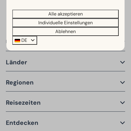
Sichere Bezahlung
Alle akzeptieren
Individuelle Einstellungen
Ablehnen
DE
Über EuroParcs
Länder
Regionen
Reisezeiten
Entdecken