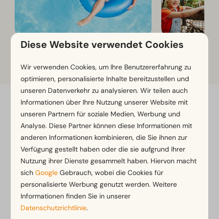
Diese Website verwendet Cookies
Sportkomplex De Eendr8
Tickets für Au
Wir verwenden Cookies, um Ihre Benutzererfahrung zu
optimieren, personalisierte Inhalte bereitzustellen und
unseren Datenverkehr zu analysieren. Wir teilen auch
Informationen über Ihre Nutzung unserer Website mit
Flexibel buchen mit Flexibilitätsgarantie*
unseren Partnern für soziale Medien, Werbung und
Kostenlose Stornierung innerhalb von 14 Tagen
Analyse. Diese Partner können diese Informationen mit
nach der Buchung*
anderen Informationen kombinieren, die Sie ihnen zur
Verfügung gestellt haben oder die sie aufgrund Ihrer
Zahlung in Raten oder später möglich*
Nutzung ihrer Dienste gesammelt haben. Hiervon macht
sich
Google
Gebrauch, wobei die Cookies für
*
Unsere Buchungsbedingungen anzeigen
personalisierte Werbung genutzt werden. Weitere
Informationen finden Sie in unserer
Datenschutzrichtlinie
.