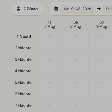
2 Gäste
Mo
10-08-2026
Di
Fr
Sa
So
7 Aug
8 Aug
9 Aug
—
—
—
1 Nacht
—
—
—
2 Nächte
—
—
—
3 Nächte
—
—
—
4 Nächte
—
—
—
5 Nächte
—
—
—
6 Nächte
—
—
—
7 Nächte