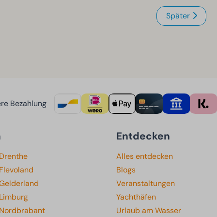
Später
re Bezahlung
n
Entdecken
 Drenthe
Alles entdecken
Flevoland
Blogs
 Gelderland
Veranstaltungen
 Limburg
Yachthäfen
 Nordbrabant
Urlaub am Wasser