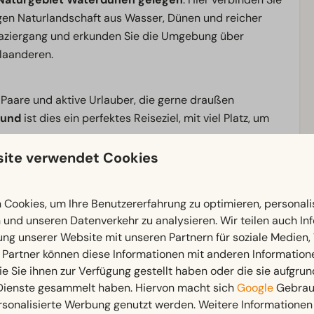
igen Naturlandschaft aus Wasser, Dünen und reicher
paziergang und erkunden Sie die Umgebung über
laanderen.
, Paare und aktive Urlauber, die gerne draußen
und
ist dies ein perfektes Reiseziel, mit viel Platz, um
ite verwendet Cookies
nis rund um Waterdunen – hier erleben Sie die Vielfalt
Cookies, um Ihre Benutzererfahrung zu optimieren, personalis
n und unseren Datenverkehr zu analysieren. Wir teilen auch I
ung unserer Website mit unseren Partnern für soziale Medien
 Partner können diese Informationen mit anderen Information
Außenbereich
ie Sie ihnen zur Verfügung gestellt haben oder die sie aufgrun
 Dienste gesammelt haben. Hiervon macht sich
Google
Gebrauc
nten: 1
Sonnenschirm
rsonalisierte Werbung genutzt werden. Weitere Informationen 
Terrasse