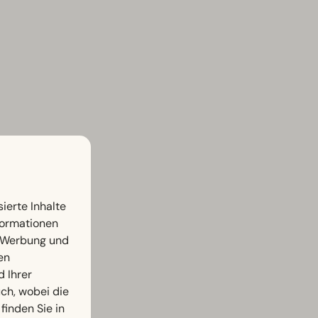
ierte Inhalte
nformationen
, Werbung und
en
d Ihrer
h, wobei die
finden Sie in