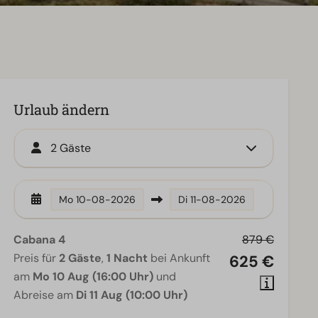
Urlaub ändern
2 Gäste
Mo
10-08-2026
Di
11-08-2026
Cabana 4
879 €
Preis für
2 Gäste
,
1 Nacht
bei Ankunft
625 €
am
Mo 10 Aug (16:00 Uhr)
und
Abreise am
Di 11 Aug (10:00 Uhr)