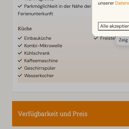
unserer
Datens
Parkmöglichkeit in der Nähe der
Ferienunterkunft
Alle akzeptie
Küche
Standort
Einbauküche
Freistehend
Zeig
Kombi-Mikrowelle
Kühlschrank
Kaffeemaschine
Geschirrspüler
Wasserkocher
Zugänglichkeit
Wohnzimmer
Ebenerdig
Fernseher
Verfügbarkeit und Preis