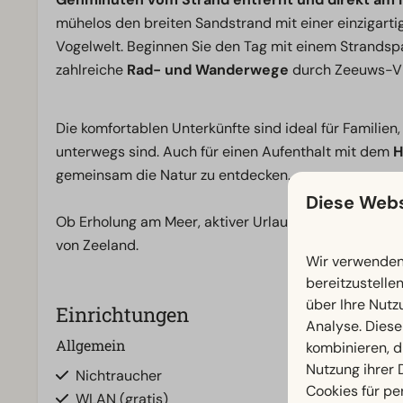
mühelos den breiten Sandstrand mit einer einzigart
Vogelwelt. Beginnen Sie den Tag mit einem Strands
zahlreiche
Rad- und Wanderwege
durch Zeeuws-V
Die komfortablen Unterkünfte sind ideal für Familien
unterwegs sind. Auch für einen Aufenthalt mit dem
H
gemeinsam die Natur zu entdecken.
Diese Webs
Ob Erholung am Meer, aktiver Urlaub oder Naturerleb
von Zeeland.
Wir verwenden 
bereitzustelle
über Ihre Nutz
Einrichtungen
Analyse. Diese
Allgemein
Badezimmer
kombinieren, d
Nutzung ihrer
Nichtraucher
Badezimmer u
Cookies für pe
WLAN (gratis)
Dusche