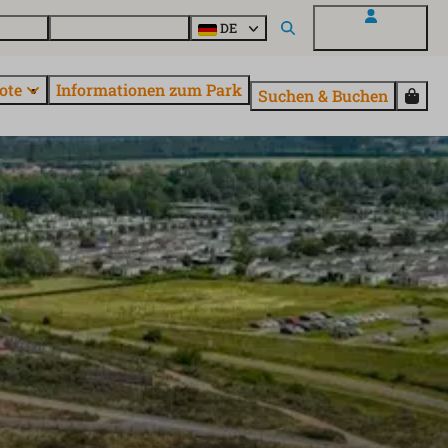
Fragen
Entdecke EuroParcs
DE
Mein EuroParcs
ote
Informationen zum Park
Suchen & Buchen