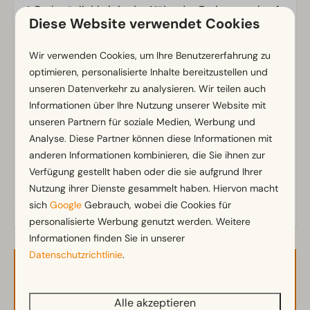
Parkmöglichkeit in der Nähe der Ferienunterkunft
Diese Website verwendet Cookies
Badezimmer
Wir verwenden Cookies, um Ihre Benutzererfahrung zu
Badezimmer unten: 1
optimieren, personalisierte Inhalte bereitzustellen und
Dusche
unseren Datenverkehr zu analysieren. Wir teilen auch
Zeig mehr ↓
Informationen über Ihre Nutzung unserer Website mit
Außenbereich
unseren Partnern für soziale Medien, Werbung und
Analyse. Diese Partner können diese Informationen mit
Sonnenschirm
anderen Informationen kombinieren, die Sie ihnen zur
Terrasse
Verfügung gestellt haben oder die sie aufgrund Ihrer
Garten
Nutzung ihrer Dienste gesammelt haben. Hiervon macht
Gartenmöbel
sich
Google
Gebrauch, wobei die Cookies für
personalisierte Werbung genutzt werden. Weitere
Küche
Informationen finden Sie in unserer
Datenschutzrichtlinie
.
Einbauküche
Verfügbarkeit und Preis
Kombi-Mikrowelle
Kühlschrank
Alle akzeptieren