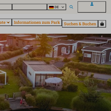
Fragen
Entdecke EuroParcs
DE
Mein EuroParcs
ote
Informationen zum Park
Suchen & Buchen