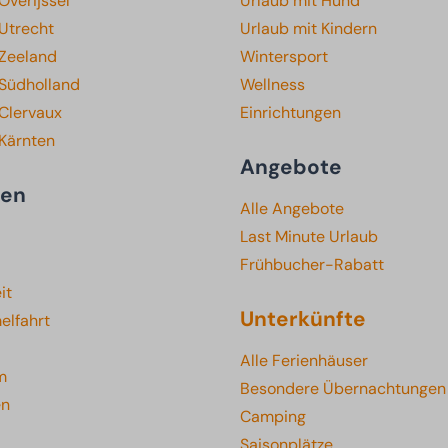
Overijssel
Urlaub mit Hund
Utrecht
Urlaub mit Kindern
 Zeeland
Wintersport
 Südholland
Wellness
Clervaux
Einrichtungen
 Kärnten
Angebote
ten
Alle Angebote
Last Minute Urlaub
Frühbucher-Rabatt
it
Unterkünfte
elfahrt
Alle Ferienhäuser
m
Besondere Übernachtungen
en
Camping
Saisonplätze