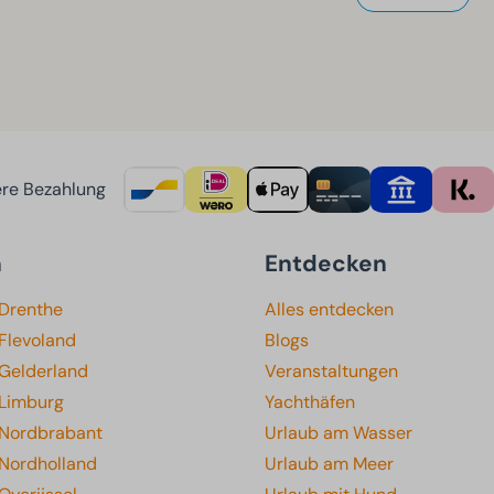
re Bezahlung
n
Entdecken
 Drenthe
Alles entdecken
Flevoland
Blogs
 Gelderland
Veranstaltungen
 Limburg
Yachthäfen
 Nordbrabant
Urlaub am Wasser
 Nordholland
Urlaub am Meer