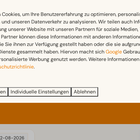
Cookies, um Ihre Benutzererfahrung zu optimieren, personalis
n und unseren Datenverkehr zu analysieren. Wir teilen auch I
Zugänglichkeit
ung unserer Website mit unseren Partnern für soziale Medien
 mehr ↓
 6
Ebenerdig
 Partner können diese Informationen mit anderen Information
ie Sie ihnen zur Verfügung gestellt haben oder die sie aufgrun
cken und Kissen
Treppenstufen zur Unterkunft
 Dienste gesammelt haben. Hiervon macht sich
Google
Gebrauc
 unten: 2
rsonalisierte Werbung genutzt werden. Weitere Informationen 
chutzrichtlinie
.
ren
Individuelle Einstellungen
Ablehnen
12-08-2026