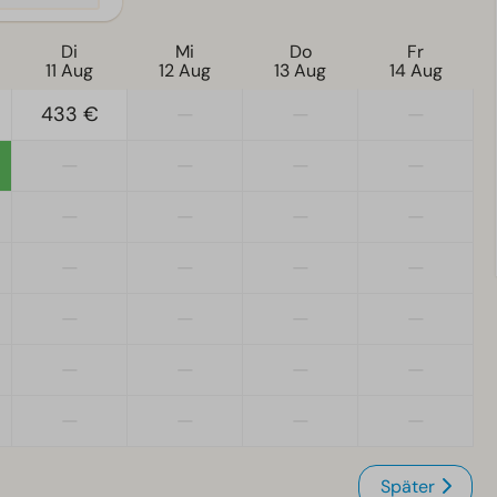
Di
Mi
Do
Fr
11 Aug
12 Aug
13 Aug
14 Aug
433 €
—
—
—
—
—
—
—
—
—
—
—
—
—
—
—
—
—
—
—
—
—
—
—
—
—
—
—
Später