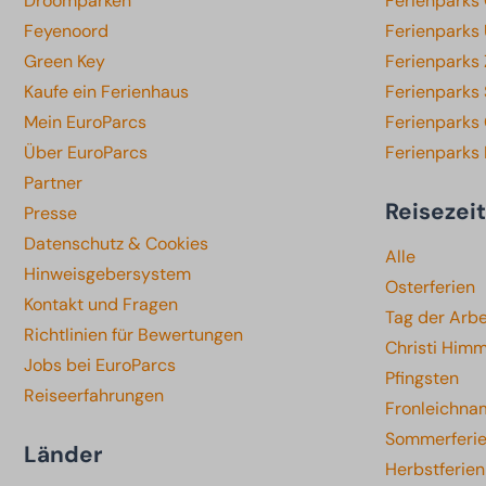
Droomparken
Ferienparks 
Feyenoord
Ferienparks 
Green Key
Ferienparks
Kaufe ein Ferienhaus
Ferienparks
Mein EuroParcs
Ferienparks 
Über EuroParcs
Ferienparks
Partner
Reisezei
Presse
Datenschutz & Cookies
Alle
Hinweisgebersystem
Osterferien
Kontakt und Fragen
Tag der Arbe
Richtlinien für Bewertungen
Christi Himm
Jobs bei EuroParcs
Pfingsten
Reiseerfahrungen
Fronleichna
Sommerferi
Länder
Herbstferien