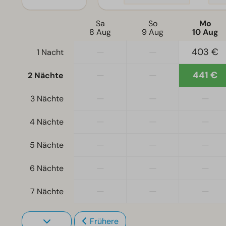
Sa
So
Mo
8 Aug
9 Aug
10 Aug
—
—
403 €
1 Nacht
—
—
441 €
2 Nächte
—
—
—
3 Nächte
—
—
—
4 Nächte
—
—
—
5 Nächte
—
—
—
6 Nächte
—
—
—
7 Nächte
Frühere