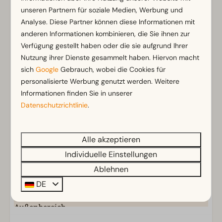
unseren Partnern für soziale Medien, Werbung und
Einrichtungen
Analyse. Diese Partner können diese Informationen mit
Allgemein
anderen Informationen kombinieren, die Sie ihnen zur
Verfügung gestellt haben oder die sie aufgrund Ihrer
Klimaanlage
Nutzung ihrer Dienste gesammelt haben. Hiervon macht
Nichtraucher
sich
Google
Gebrauch, wobei die Cookies für
Fliegengitter
personalisierte Werbung genutzt werden. Weitere
Erdgeschoss
Informationen finden Sie in unserer
WLAN (gratis)
Datenschutzrichtlinie
.
Parkmöglichkeit in der Nähe der Ferienunterkunft
Zeig mehr ↓
Badezimmer
Alle akzeptieren
Individuelle Einstellungen
Separate Toiletten: 1
Badezimmer unten: 1
Ablehnen
Dusche
DE
Außenbereich