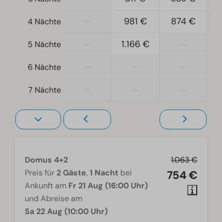
Einzelbetten: 4
—
981 €
874 €
4 Nächte
Einzelbettdecken und Kissen
Schlafzimmer unten: 3
—
1.166 €
—
5 Nächte
Etagenbett unten: 1
Doppelbetten: 1
—
—
—
6 Nächte
Zugänglichkeit
—
—
—
7 Nächte
Ebenerdig
Wohnzimmer
Smart-TV
Domus 4+2
1.063 €
Preis für
2 Gäste
,
1 Nacht
bei
754 €
Ankunft am
Fr 21 Aug (16:00 Uhr)
und Abreise am
Sa 22 Aug (10:00 Uhr)