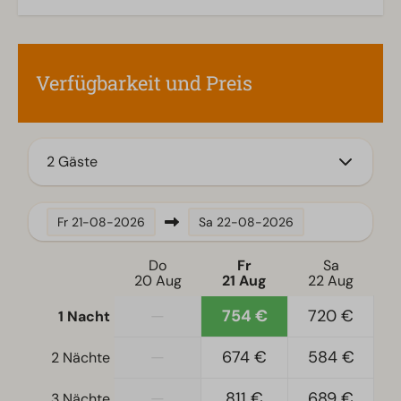
Terrasse
Garten
Gartenmöbel
Verfügbarkeit und Preis
Küche
Einbauküche
Kombi-Mikrowelle
2 Gäste
Filterkaffeemaschine
Kühlschrank mit Gefrierfach
Geschirrspüler
Fr
21-08-2026
Sa
22-08-2026
Wasserkocher
Do
Fr
Sa
20 Aug
21 Aug
22 Aug
Standort
—
754 €
720 €
1 Nacht
Freistehend
—
674 €
584 €
2 Nächte
Schlafzimmer
Etagenbett für Kinder (70x180)
—
811 €
689 €
3 Nächte