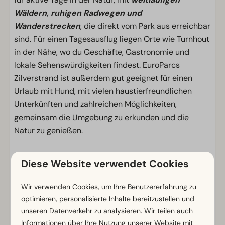
Wäldern, ruhigen Radwegen und
Wanderstrecken
, die direkt vom Park aus erreichbar
sind. Für einen Tagesausflug liegen Orte wie Turnhout
in der Nähe, wo du Geschäfte, Gastronomie und
lokale Sehenswürdigkeiten findest. EuroParcs
Zilverstrand ist außerdem gut geeignet für einen
Urlaub mit Hund, mit vielen haustierfreundlichen
Unterkünften und zahlreichen Möglichkeiten,
gemeinsam die Umgebung zu erkunden und die
Natur zu genießen.
Diese Website verwendet Cookies
Ob du für ein paar Tage am Wasser kommst, einen
Familienurlaub planst oder einfach die Natur erleben
Wir verwenden Cookies, um Ihre Benutzererfahrung zu
möchtest – hier entdeckst du die Kempen auf eine
optimieren, personalisierte Inhalte bereitzustellen und
entspannte und zugängliche Weise
.
unseren Datenverkehr zu analysieren. Wir teilen auch
Informationen über Ihre Nutzung unserer Website mit