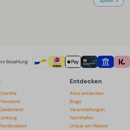
Später
re Bezahlung
n
Entdecken
 Drenthe
Alles entdecken
Flevoland
Blogs
 Gelderland
Veranstaltungen
 Limburg
Yachthäfen
 Nordbrabant
Urlaub am Wasser