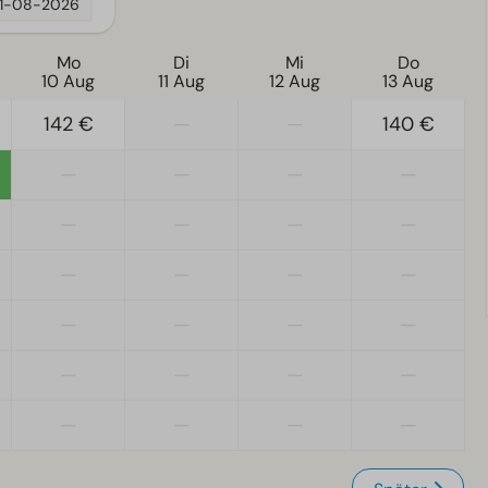
11-08-2026
Mo
Di
Mi
Do
10 Aug
11 Aug
12 Aug
13 Aug
142 €
—
—
140 €
—
—
—
—
—
—
—
—
—
—
—
—
—
—
—
—
—
—
—
—
—
—
—
—