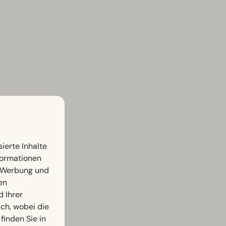
ierte Inhalte
nformationen
, Werbung und
en
d Ihrer
h, wobei die
finden Sie in