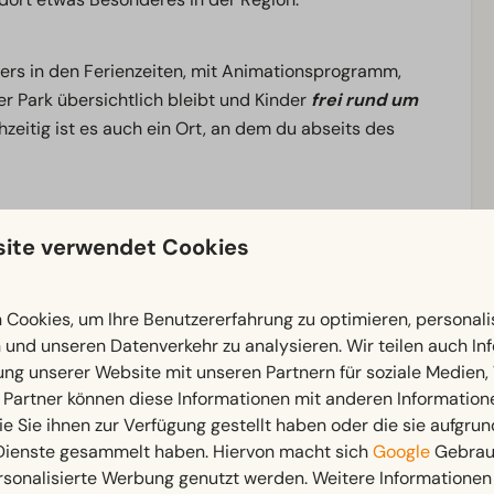
nders in den Ferienzeiten, mit Animationsprogramm,
r Park übersichtlich bleibt und Kinder
frei rund um
chzeitig ist es auch ein Ort, an dem du abseits des
r aktive Tage in der Natur, mit
weitläufigen Wäldern,
ite verwendet Cookies
ekt vom Park aus erreichbar sind. Für einen Tagesausflug
te, Gastronomie und lokale Sehenswürdigkeiten findest.
 einen Urlaub mit Hund, mit vielen haustierfreundlichen
Cookies, um Ihre Benutzererfahrung zu optimieren, personalis
nsam die Umgebung zu erkunden und die Natur zu
n und unseren Datenverkehr zu analysieren. Wir teilen auch I
ung unserer Website mit unseren Partnern für soziale Medien
 Partner können diese Informationen mit anderen Information
ie Sie ihnen zur Verfügung gestellt haben oder die sie aufgrun
milienurlaub planst oder einfach die Natur erleben
 Dienste gesammelt haben. Hiervon macht sich
Google
Gebrauc
ntspannte und zugängliche Weise
.
rsonalisierte Werbung genutzt werden. Weitere Informationen 