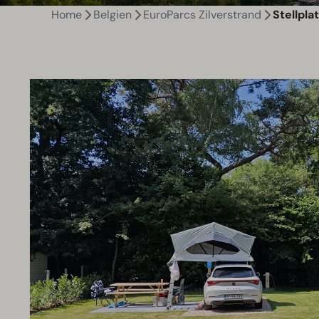
Home
Belgien
EuroParcs Zilverstrand
Stellpl