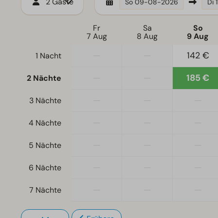
2 Gäste
So
09-08-2026
Di
Fr
Sa
So
7 Aug
8 Aug
9 Aug
—
—
142 €
1 Nacht
—
—
185 €
2 Nächte
—
—
—
3 Nächte
—
—
—
4 Nächte
—
—
—
5 Nächte
—
—
—
6 Nächte
—
—
—
7 Nächte