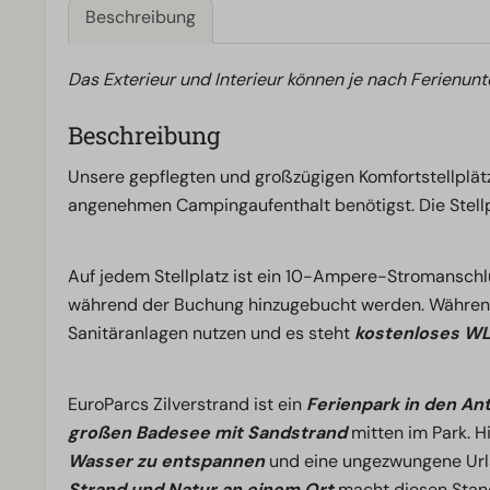
Beschreibung
Das Exterieur und Interieur können je nach Ferienunt
Beschreibung
Unsere gepflegten und großzügigen Komfortstellplätz
angenehmen Campingaufenthalt benötigst. Die Stell
Auf jedem Stellplatz ist ein 10-Ampere-Stromanschl
während der Buchung hinzugebucht werden. Während
Sanitäranlagen nutzen und es steht
kostenloses W
EuroParcs Zilverstrand ist ein
Ferienpark in den A
großen Badesee mit Sandstrand
mitten im Park. H
Wasser zu entspannen
und eine ungezwungene Url
Strand und Natur an einem Ort
macht diesen Stand