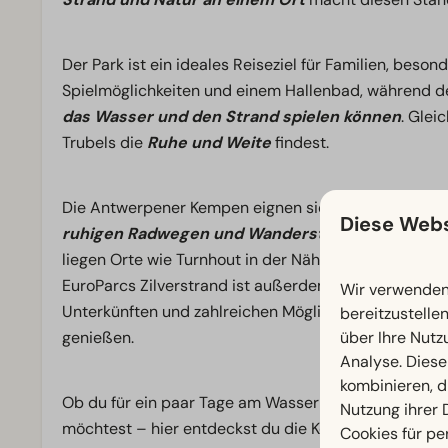
Der Park ist ein ideales Reiseziel für Familien, beso
Spielmöglichkeiten und einem Hallenbad, während de
das Wasser und den Strand spielen können
. Glei
Trubels die
Ruhe und Weite
findest.
Die Antwerpener Kempen eignen sich hervorragend fü
Diese Webs
ruhigen Radwegen und Wanderstrecken
, die dir
liegen Orte wie Turnhout in der Nähe, wo du Geschäf
EuroParcs Zilverstrand ist außerdem gut geeignet für
Wir verwenden 
Unterkünften und zahlreichen Möglichkeiten, gemei
bereitzustelle
genießen.
über Ihre Nutz
Analyse. Diese
kombinieren, d
Ob du für ein paar Tage am Wasser kommst, einen Fa
Nutzung ihrer
möchtest – hier entdeckst du die Kempen auf eine
e
Cookies für pe