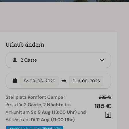
Urlaub ändern
2 Gäste
So
09-08-2026
Di
11-08-2026
Stellplatz Komfort Camper
222 €
Preis für
2 Gäste
,
2 Nächte
bei
185 €
Ankunft am
So 9 Aug (13:00 Uhr)
und
Abreise am
Di 11 Aug (11:00 Uhr)
Ferienpark für Babys/Kleinkinder