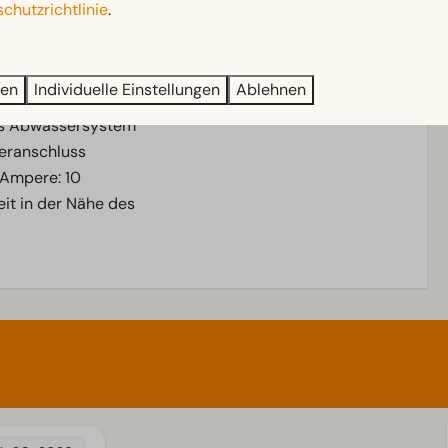
chutzrichtlinie
.
ren
Individuelle Einstellungen
Ablehnen
ns Abwassersystem
eranschluss
n Ampere: 10
it in der Nähe des