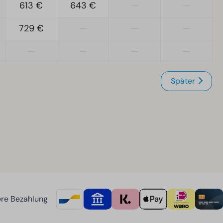
613 €
643 €
—
—
729 €
—
—
—
—
—
—
—
Später
re Bezahlung