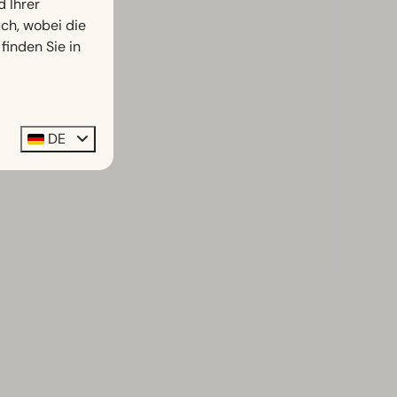
d Ihrer
h, wobei die
finden Sie in
DE