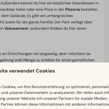
Außerdem kannst du hier ein köstliches Abendessen in
ackbar holen oder eine Pizza in der
Pizzeria
bestellen.
 dem Gelände. Es gibt ein umfangreiches
Alt sowie für die ganze Familie. Der Park verfügt über
 am
Veluwemeer;
außerdem findest du hier einen
s an Einrichtungen nie langweilig, aber möchtest du
mgebung jede Menge zu erleben für einen gemütlichen
f den
Rad- und Wanderwegen,
steigen Sie in eine der
ite verwendet Cookies
e gemütlichen
Hansestädte Elburg
oder
Kampen
oder
shoppen.
Cookies, um Ihre Benutzererfahrung zu optimieren, personalis
n und unseren Datenverkehr zu analysieren. Wir teilen auch I
, bei dem immer etwas los ist, buchen Sie Ihren
ung unserer Website mit unseren Partnern für soziale Medien
 Partner können diese Informationen mit anderen Information