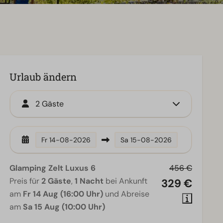
Urlaub ändern
2 Gäste
Fr
14-08-2026
Sa
15-08-2026
Glamping Zelt Luxus 6
456 €
Preis für
2 Gäste
,
1 Nacht
bei Ankunft
329 €
am
Fr 14 Aug (16:00 Uhr)
und Abreise
am
Sa 15 Aug (10:00 Uhr)