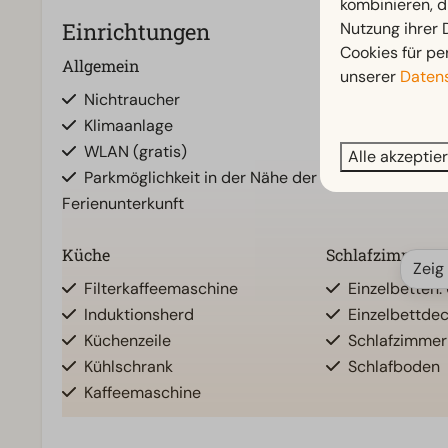
kombinieren, d
Einrichtungen
Nutzung ihrer
Cookies für pe
Allgemein
Badezimmer
unserer
Datens
Nichtraucher
Badezimmer u
Klimaanlage
Dusche
WLAN (gratis)
Alle akzeptie
Parkmöglichkeit in der Nähe der
Ferienunterkunft
Küche
Schlafzimmer
Zeig
Filterkaffeemaschine
Einzelbetten:
Induktionsherd
Einzelbettde
Küchenzeile
Schlafzimmer
Kühlschrank
Schlafboden
Kaffeemaschine
Wohnzimmer