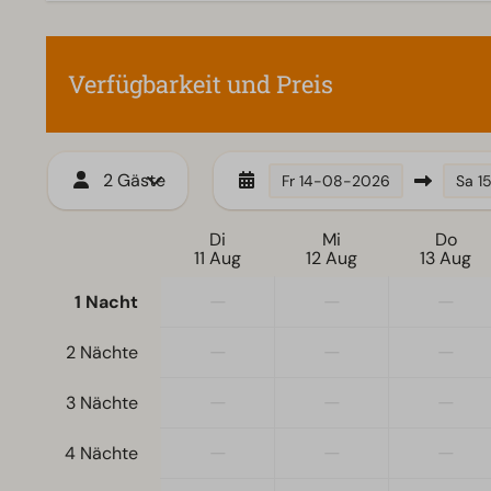
Fernseher
Verfügbarkeit und Preis
2 Gäste
Fr
14-08-2026
Sa
1
Di
Mi
Do
11 Aug
12 Aug
13 Aug
—
—
—
1 Nacht
—
—
—
2 Nächte
—
—
—
3 Nächte
—
—
—
4 Nächte