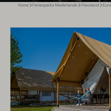
Home
Ferienparks Niederlande
Flevoland
Euro