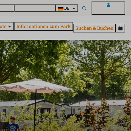
Fragen
Entdecke EuroParcs
DE
Mein EuroParcs
ote
Informationen zum Park
Suchen & Buchen