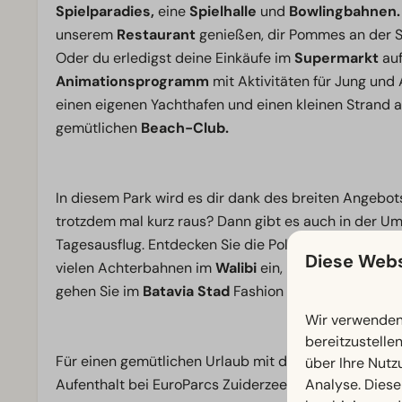
Spielparadies,
eine
Spielhalle
und
Bowlingbahnen.
unserem
Restaurant
genießen, dir Pommes an der Sn
Oder du erledigst deine Einkäufe im
Supermarkt
auf
Animationsprogramm
mit Aktivitäten für Jung und 
einen eigenen Yachthafen und einen kleinen Strand
gemütlichen
Beach-Club.
In diesem Park wird es dir dank des breiten Angebot
trotzdem mal kurz raus? Dann gibt es auch in der U
Tagesausflug. Entdecken Sie die Polderlandschaft au
Diese Webs
vielen Achterbahnen im
Walibi
ein, besuchen Sie di
gehen Sie im
Batavia Stad
Fashion Outlet Lelystad 
Wir verwenden 
bereitzustelle
Für einen gemütlichen Urlaub mit der ganzen Familie
über Ihre Nutz
Analyse. Diese
Aufenthalt bei EuroParcs Zuiderzee!