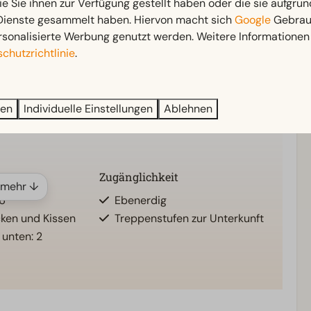
ie Sie ihnen zur Verfügung gestellt haben oder die sie aufgrun
 Dienste gesammelt haben. Hiervon macht sich
Google
Gebrauc
rsonalisierte Werbung genutzt werden. Weitere Informationen 
Außenbereich
chutzrichtlinie
.
nten: 1
Gartenmöbel
Veranda
ren
Individuelle Einstellungen
Ablehnen
Zugänglichkeit
 mehr ↓
 6
Ebenerdig
cken und Kissen
Treppenstufen zur Unterkunft
 unten: 2