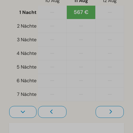
10 Aug
11 Aug
12 Aug
—
567 €
—
1 Nacht
Schlafzimmer
Boxspringbetten
—
—
—
2 Nächte
Einzelbetten: 2
Einzelbettdecken und Kissen
—
—
—
3 Nächte
Schlafzimmer unten: 2
—
—
—
4 Nächte
Doppelbetten: 1
—
—
—
5 Nächte
Zugänglichkeit
Ebenerdig
—
—
—
6 Nächte
—
—
—
Heizung und Kühlung
7 Nächte
Gasofen