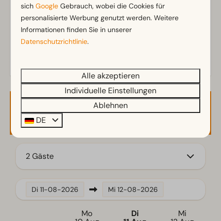
Toiletten im Badezimmer: 1
sich
Google
Gebrauch, wobei die Cookies für
personalisierte Werbung genutzt werden. Weitere
Außenbereich
Informationen finden Sie in unserer
Datenschutzrichtlinie
.
Terrasse
Garten
Gartenmöbel
Alle akzeptieren
Individuelle Einstellungen
Küche
Ablehnen
Verfügbarkeit und Preis
Kombi-Mikrowelle
DE
Einbauküche
Kühl-/Gefrierkombination
Kaffeemaschine
2 Gäste
Geschirrspüler
Wasserkocher
Di
11-08-2026
Mi
12-08-2026
Standort
Mo
Di
Mi
Freistehend