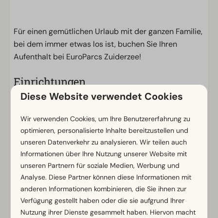
Für einen gemütlichen Urlaub mit der ganzen Familie,
bei dem immer etwas los ist, buchen Sie Ihren
Aufenthalt bei EuroParcs Zuiderzee!
Einrichtungen
Diese Website verwendet Cookies
Allgemein
Nichtraucher
Wir verwenden Cookies, um Ihre Benutzererfahrung zu
WLAN (gratis)
optimieren, personalisierte Inhalte bereitzustellen und
Mit mehreren Stockwerken
unseren Datenverkehr zu analysieren. Wir teilen auch
Parkmöglichkeit in der Nähe der Ferienunterkunft
Informationen über Ihre Nutzung unserer Website mit
unseren Partnern für soziale Medien, Werbung und
Badezimmer
Analyse. Diese Partner können diese Informationen mit
anderen Informationen kombinieren, die Sie ihnen zur
Badezimmer unten: 1
Zeig mehr ↓
Verfügung gestellt haben oder die sie aufgrund Ihrer
Dusche
Nutzung ihrer Dienste gesammelt haben. Hiervon macht