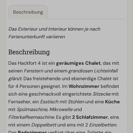
Beschreibung
Das Exterieur und Interieur können je nach
Ferienunterkunft variieren
Beschreibung
Das Hackfort 4 ist ein
geräumiges Chalet
, das mit
seinen
Fenstern und einem grandiosen Lichteinfall
glänzt
. Das freistehende und ebenerdige Chalet ist
für 4 Personen geeignet. Im
Wohnzimmer
befindet
sich eine geschmackvoll eingerichtete
Sitzecke
mit
Fernseher, ein
Esstisch mit Stühlen
und eine
Küche
mit
Spülmaschine, Mikrowelle
und
Filterkaffeemaschine
. Es gibt
2 Schlafzimmer
, eins
mit einem
Doppelbett
und eins mit 2
Einzelbetten
.
Das
Badezimmer
verfügt über eine
Toilette
, ein