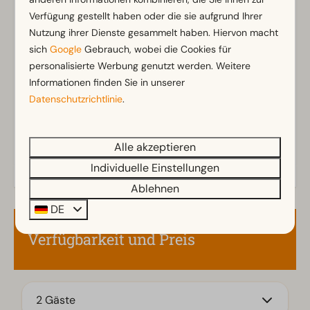
Verfügung gestellt haben oder die sie aufgrund Ihrer
Badezimmer
Nutzung ihrer Dienste gesammelt haben. Hiervon macht
Separate Toiletten: 1
sich
Google
Gebrauch, wobei die Cookies für
Zeig mehr ↓
Badezimmer unten: 1
personalisierte Werbung genutzt werden. Weitere
Informationen finden Sie in unserer
Datenschutzrichtlinie
.
Außenbereich
Terrasse
Garten
Alle akzeptieren
Gartenmöbel
Individuelle Einstellungen
Ablehnen
Küche
DE
Kombi-Mikrowelle
Verfügbarkeit und Preis
Kühlschrank
Kaffeemaschine
Geschirrspüler
Gefrierschrank
2 Gäste
Wasserkocher