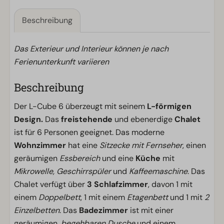
Beschreibung
Das Exterieur und Interieur können je nach
Ferienunterkunft variieren
Beschreibung
Der L-Cube 6 überzeugt mit seinem
L-förmigen
Design.
Das
freistehende
und ebenerdige
Chalet
ist für 6 Personen geeignet. Das moderne
Wohnzimmer
hat eine
Sitzecke mit Fernseher
, einen
geräumigen
Essbereich
und eine
Küche
mit
Mikrowelle, Geschirrspüler
und
Kaffeemaschine
. Das
Chalet verfügt über
3 Schlafzimmer
, davon 1 mit
einem
Doppelbett
, 1 mit einem
Etagenbett
und 1 mit
2
Einzelbetten
. Das
Badezimmer
ist mit einer
geräumigen,
begehbaren Dusche
und einem