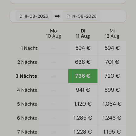
Standort
Di
11-08-2026
Fr
14-08-2026
In der Nähe der zentralen Einrichtungen
Mo
Di
Mi
Freistehend
10 Aug
11 Aug
12 Aug
—
594 €
594 €
1 Nacht
Schlafzimmer
Boxspringbetten
—
638 €
701 €
2 Nächte
Einzelbetten: 4
Einzelbettdecken und Kissen
—
736 €
720 €
3 Nächte
Schlafzimmer unten: 3
—
941 €
899 €
4 Nächte
Etagenbet(ten): 1
Doppelbetten: 1
—
1.120 €
1.064 €
5 Nächte
Zugänglichkeit
—
1.285 €
1.246 €
6 Nächte
Ebenerdig
—
1.228 €
1.195 €
7 Nächte