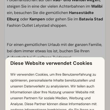
steigen Sie in eine der vielen Achterbahnen im
Walibi
ein, besuchen Sie die gemütlichen
Hansestädte
Elburg
oder
Kampen
oder gehen Sie im
Batavia Stad
Fashion Outlet Lelystad shoppen.
Für einen gemütlichen Urlaub mit der ganzen Familie,
bei dem immer etwas los ist, buchen Sie Ihren
Aufenthalt bei EuroParcs Zuiderzee!
Diese Website verwendet Cookies
Einrichtungen
Wir verwenden Cookies, um Ihre Benutzererfahrung zu
Allgemein
optimieren, personalisierte Inhalte bereitzustellen und
unseren Datenverkehr zu analysieren. Wir teilen auch
Nichtraucher
Informationen über Ihre Nutzung unserer Website mit
WLAN (gratis)
unseren Partnern für soziale Medien, Werbung und
Elektro-Kamin
Analyse. Diese Partner können diese Informationen mit
Parkmöglichkeit in der Nähe der Ferienunterkunft
anderen Informationen kombinieren, die Sie ihnen zur