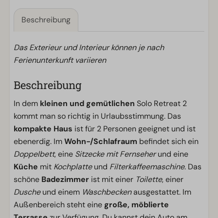
Beschreibung
Das Exterieur und Interieur können je nach
Ferienunterkunft variieren
Beschreibung
In dem
kleinen und gemütlichen
Solo Retreat 2
kommt man so richtig in Urlaubsstimmung. Das
kompakte Haus
ist für 2 Personen geeignet und ist
ebenerdig. Im
Wohn-/Schlafraum
befindet sich ein
Doppelbett
, eine
Sitzecke mit Fernseher
und eine
Küche
mit
Kochplatte
und
Filterkaffeemaschine
. Das
schöne
Badezimmer
ist mit einer
Toilette
, einer
Dusche
und einem
Waschbecken
ausgestattet. Im
Außenbereich steht eine
große, möblierte
Terrasse
zur Verfügung. Du kannst dein Auto am