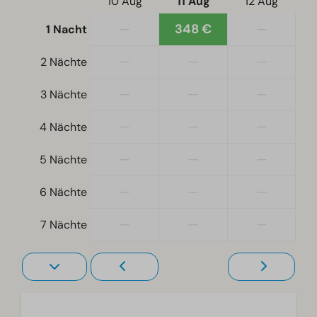
10 Aug
11 Aug
12 Aug
Freistehend
—
348 €
—
1 Nacht
Schlafzimmer
—
—
—
2 Nächte
Boxspringbetten
Einzelbetten: 2
—
—
—
3 Nächte
Einzelbettdecken und Kissen
—
—
—
4 Nächte
Fernseher im Schlafzimmer
Wohn-Schlafzimmer
—
—
—
5 Nächte
Zugänglichkeit
—
—
—
6 Nächte
Ebenerdig
—
—
—
Treppenstufen zur Unterkunft
7 Nächte
Wohnzimmer
Smart-TV
Fernseher