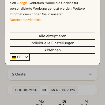
Regendusche
sich
Google
Gebrauch, wobei die Cookies für
Toiletten im Badezimmer: 1
personalisierte Werbung genutzt werden. Weitere
Informationen finden Sie in unserer
Außenbereich
Datenschutzrichtlinie
.
Terrasse
Garten
Alle akzeptieren
Gartenmöbel
Individuelle Einstellungen
Veranda
Ablehnen
Verfügbarkeit und Preis
Küche
DE
Induktionsherd
Küchenzeile
2 Gäste
Kühlschrank mit Gefrierfach
Kaffeemaschine
Wasserkocher
Di
11-08-2026
Mi
12-08-2026
Standort
Mo
Di
Mi