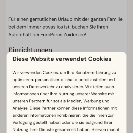
Für einen gemütlichen Urlaub mit der ganzen Familie,
bei dem immer etwas los ist, buchen Sie Ihren
Aufenthalt bei EuroParcs Zuiderzee!
Einrichtungen
Diese Website verwendet Cookies
Allgemein
Nichtraucher
Wir verwenden Cookies, um Ihre Benutzererfahrung zu
WLAN (gratis)
optimieren, personalisierte Inhalte bereitzustellen und
Parkmöglichkeit in der Nähe der Ferienunterkunft
unseren Datenverkehr zu analysieren. Wir teilen auch
Informationen über Ihre Nutzung unserer Website mit
Badezimmer
unseren Partnern für soziale Medien, Werbung und
Analyse. Diese Partner können diese Informationen mit
Badezimmer unten: 1
anderen Informationen kombinieren, die Sie ihnen zur
Begehbare Dusche
Zeig mehr ↓
Verfügung gestellt haben oder die sie aufgrund Ihrer
Dusche
Nutzung ihrer Dienste gesammelt haben. Hiervon macht