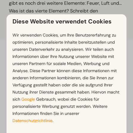
gibt es noch drei weitere Elemente: Feuer, Luft und...
Was ist das vierte Element? Schreibt den
Anfangsbuchstaben des Elements an die dritte
Diese Website verwendet Cookies
Stelle.
Wir verwenden Cookies, um Ihre Benutzererfahrung zu
optimieren, personalisierte Inhalte bereitzustellen und
unseren Datenverkehr zu analysieren. Wir teilen auch
Flexibel buchen mit Flexibilitätsgarantie*
Informationen über Ihre Nutzung unserer Website mit
Kostenlose Stornierung innerhalb von 14 Tagen
unseren Partnern für soziale Medien, Werbung und
Analyse. Diese Partner können diese Informationen mit
nach der Buchung*
anderen Informationen kombinieren, die Sie ihnen zur
Zahlung in Raten oder später möglich*
Verfügung gestellt haben oder die sie aufgrund Ihrer
Nutzung ihrer Dienste gesammelt haben. Hiervon macht
*
Unsere Buchungsbedingungen anzeigen
sich
Google
Gebrauch, wobei die Cookies für
personalisierte Werbung genutzt werden. Weitere
Informationen finden Sie in unserer
Datenschutzrichtlinie
.
Sichere Bezahlung