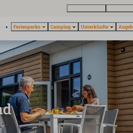
Ferienhaus kaufen
Kontakt und 
Ferienparks
Camping
Unterkünfte
Angeb
nd