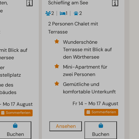
ten,
Schiefling am See
ee
2
1
2
2 Personen Chalet mit
t
Terrasse
Wunderschöne
Terrasse mit Blick auf
it Blick auf
den Wörthersee
hersee
Mini-Apartment für
er
zwei Personen
stellplatz
Gemütliche und
he des
komfortable Unterkunft
ebäudes
Fr 14 - Mo 17 August
 - Mo 17 August
Sommerferien
Sommerferien
Ansehen
Buchen
Buchen