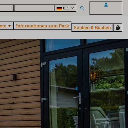
Fragen
Entdecke EuroParcs
DE
Mein EuroParcs
ote
Informationen zum Park
Suchen & Buchen