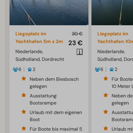
Liegeplatz im
30 €
Liegeplatz im
Yachthafen 5m x 2m
Yachthafen 10
23 €
Niederlande,
Niederlande,
Südholland, Dordrecht
Südholland, Dor
6
2
6
2
Neben dem Biesbosch
Für Boote
gelegen
10 Meter 
Ausstattung:
Neben de
Bootsrampe
gelegen
Urlaub mit dem eigenen
Ausstattu
Boot
Bootsram
Für Boote bis maximal 5
Urlaub mi