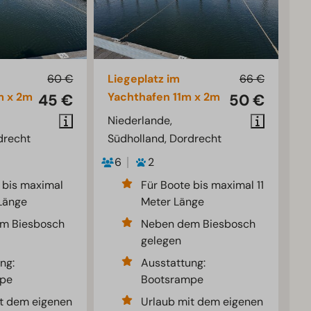
60 €
Liegeplatz im
66 €
m x 2m
Yachthafen 11m x 2m
45 €
50 €
Niederlande,
drecht
Südholland, Dordrecht
6
2
 bis maximal
Für Boote bis maximal 11
Länge
Meter Länge
m Biesbosch
Neben dem Biesbosch
gelegen
ng:
Ausstattung:
pe
Bootsrampe
t dem eigenen
Urlaub mit dem eigenen