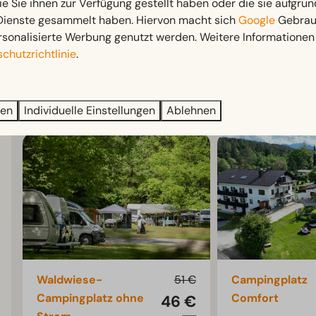
ie Sie ihnen zur Verfügung gestellt haben oder die sie aufgrun
 Dienste gesammelt haben. Hiervon macht sich
Google
Gebrauc
rsonalisierte Werbung genutzt werden. Weitere Informationen 
chutzrichtlinie
.
Preise für
2 Gäste
ren
Individuelle Einstellungen
Ablehnen
Waldwiese-
51 €
Campingplatz
Campingplatz ohne
Comfort
46 €