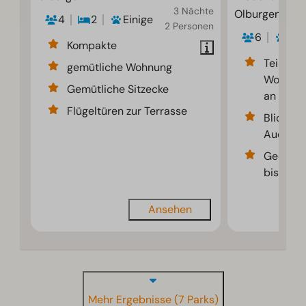
3 Nächte
Olburgen
4
2
Einige
2 Personen
6
2
Kompakte
Teilweis
gemütliche Wohnung
Wohnmob
Gemütliche Sitzecke
an der I
Flügeltüren zur Terrasse
Blick auf
Auen
Geeigne
bis zu 7
Ansehen
Mehr Ergebnisse (7 Parks)