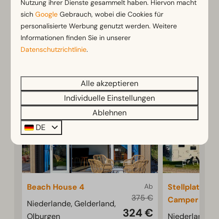
Nutzung ihrer Dienste gesammelt haben. Hiervon macht
Ferienpark in der Achterhoek an einem schönen
sich
Google
Gebrauch, wobei die Cookies für
Ort an der IJssel mit Yachthafen. Buche jetzt
personalisierte Werbung genutzt werden. Weitere
deinen Urlaub bei EuroParcs Marina Strandbad.
Informationen finden Sie in unserer
Datenschutzrichtlinie
.
Mehr Informationen
Alle akzeptieren
Individuelle Einstellungen
Ablehnen
DE
Beach House 4
Ab
Stellplatz Ko
375 €
Camper
Niederlande, Gelderland,
324 €
Olburgen
Niederlande, 