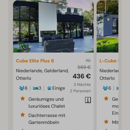
Cube Elite Plus 6
Ab
L-Cube 6
569 €
Niederlande, Gelderland,
Niederlande, 
436 €
Otterlo
Otterlo
3 Nächte
6
3
Einige
6
3
2 Personen
Geräumiges und
Geräumi
luxuriöses Chalet
modern
Einricht
Dachterrasse mit
Gartenmöbeln
Mit Kam