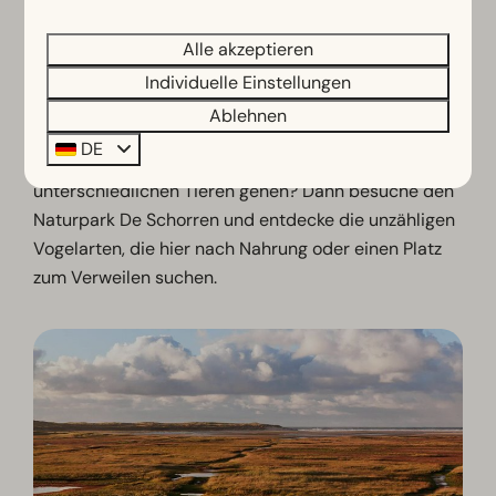
Anfänger und für erfahrene Radfahrer und Wanderer.
Dabei überzeugt die Insel nicht nur durch ihre Flora.
Alle akzeptieren
Im Naturkundemuseum und Aquarium Ecomare
Individuelle Einstellungen
kannst du alles über die besonderen Tierarten
Ablehnen
erfahren, die auf der Insel und im Meer leben.
DE
Möchtest du lieber selbst auf die Suche nach den
unterschiedlichen Tieren gehen? Dann besuche den
Naturpark De Schorren und entdecke die unzähligen
Vogelarten, die hier nach Nahrung oder einen Platz
zum Verweilen suchen.