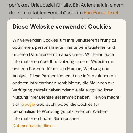
perfektes Urlaubsziel für alle. Ein Aufenthalt in einem
der komfortablen Ferienhäuser im
EuroParcs Texel
ist dabei der ideale Ausgangspunkt für die
Diese Website verwendet Cookies
Erkundung dieser vielfältigen Insel.
Wir verwenden Cookies, um Ihre Benutzererfahrung zu
Natur pur auf Texel - Polder, Dünen
optimieren, personalisierte Inhalte bereitzustellen und
und Wälder
unseren Datenverkehr zu analysieren. Wir teilen auch
Informationen über Ihre Nutzung unserer Website mit
Auf Texel kannst du dich bei einem ausgedehnten
unseren Partnern für soziale Medien, Werbung und
Spaziergang oder einer traumhaften Radtour durch
Analyse. Diese Partner können diese Informationen mit
die schöne Natur vollkommen entspannen. Die
anderen Informationen kombinieren, die Sie ihnen zur
vielfältige Landschaft der Insel wird dich
Verfügung gestellt haben oder die sie aufgrund Ihrer
überraschen: In kürzester Zeit kannst du in den
Nutzung ihrer Dienste gesammelt haben. Hiervon macht
grünen Wäldern oder mitten in den Poldern vom
sich
Google
Gebrauch, wobei die Cookies für
Nationalpark Duinen van Texel an der langen Küste
personalisierte Werbung genutzt werden. Weitere
sein. Texel bietet dabei viele verschiedene Routen
Informationen finden Sie in unserer
Datenschutzrichtlinie
.
um die Insel zu erkunden - für Jung und Alt, für