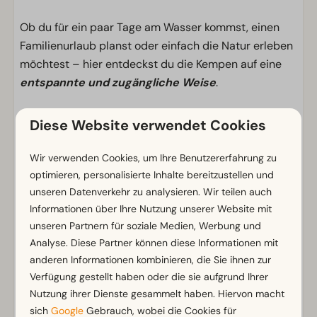
Ob du für ein paar Tage am Wasser kommst, einen
Familienurlaub planst oder einfach die Natur erleben
möchtest – hier entdeckst du die Kempen auf eine
entspannte und zugängliche Weise
.
Diese Website verwendet Cookies
Einrichtungen
Wir verwenden Cookies, um Ihre Benutzererfahrung zu
Allgemein
optimieren, personalisierte Inhalte bereitzustellen und
WLAN (gratis)
unseren Datenverkehr zu analysieren. Wir teilen auch
Informationen über Ihre Nutzung unserer Website mit
Stellplatz
unseren Partnern für soziale Medien, Werbung und
Analyse. Diese Partner können diese Informationen mit
Privatsanitär
anderen Informationen kombinieren, die Sie ihnen zur
Anschluss ans Abwassersystem
Verfügung gestellt haben oder die sie aufgrund Ihrer
Eigener Wasseranschluss
Nutzung ihrer Dienste gesammelt haben. Hiervon macht
Elektrizität in Ampere: 16
sich
Google
Gebrauch, wobei die Cookies für