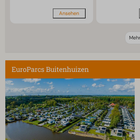
Ansehen
Meh
EuroParcs Buitenhuizen