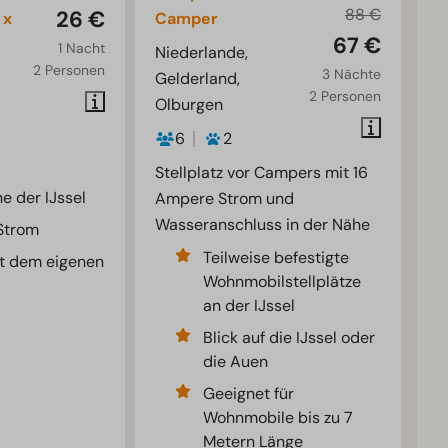
88 €
26 €
 x
Camper
67 €
1 Nacht
Niederlande,
2 Personen
3 Nächte
Gelderland,
2 Personen
Olburgen
6
2
Stellplatz vor Campers mit 16
e der IJssel
Ampere Strom und
Wasseranschluss in der Nähe
 Strom
Teilweise befestigte
t dem eigenen
Wohnmobilstellplätze
an der IJssel
Blick auf die IJssel oder
die Auen
Geeignet für
Wohnmobile bis zu 7
Metern Länge