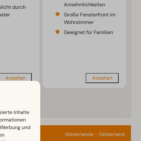
Annehmlichkeiten
slicht durch
ster
Große Fensterfront im
Wohnzimmer
Geeignet für Familien
Ansehen
Ansehen
r
ierte Inhalte
nformationen
, Werbung und
Niederlande - Gelderland
en