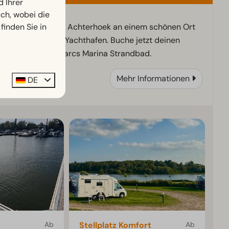
d Ihrer
h, wobei die
finden Sie in
Ferienpark in der Achterhoek an einem schönen Ort
an der IJssel mit Yachthafen. Buche jetzt deinen
Urlaub bei EuroParcs Marina Strandbad.
Mehr Informationen
DE
Ab
Stellplatz Komfort
Ab