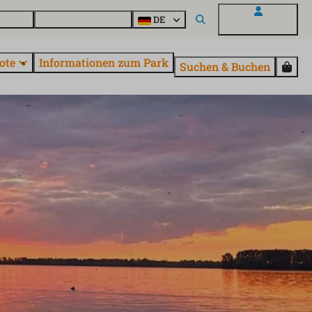
Fragen
Entdecke EuroParcs
DE
Mein EuroParcs
ote
Informationen zum Park
Suchen & Buchen