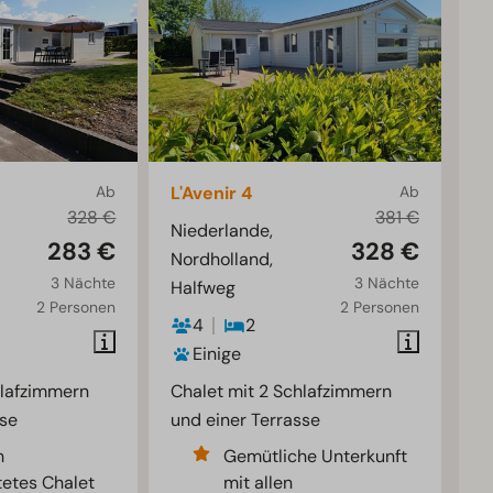
Ab
L'Avenir 4
Ab
328 €
381 €
Niederlande,
283 €
328 €
Nordholland,
3 Nächte
3 Nächte
Halfweg
2 Personen
2 Personen
4
2
Einige
hlafzimmern
Chalet mit 2 Schlafzimmern
sse
und einer Terrasse
h
Gemütliche Unterkunft
tetes Chalet
mit allen