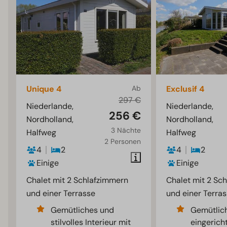
Unique 4
Ab
Exclusif 4
297 €
Niederlande,
Niederlande,
256 €
Nordholland,
Nordholland,
3 Nächte
Halfweg
Halfweg
2 Personen
4
2
4
2
Einige
Einige
Chalet mit 2 Schlafzimmern
Chalet mit 2 Sc
und einer Terrasse
und einer Terra
Gemütliches und
Gemütlic
stilvolles Interieur mit
eingerich