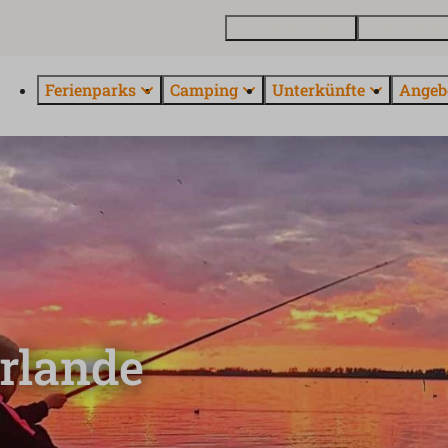
Ferienhaus kaufen
Kontakt und 
Ferienparks
Camping
Unterkünfte
Angeb
rlande