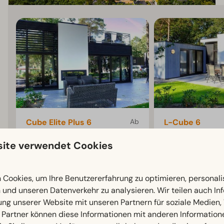
Cube Elite Plus 6
Ab
L-Cube 6
524 €
Niederlande,
Niederlande,
ite verwendet Cookies
451 €
Gelderland, Otterlo
Gelderland, Otte
3 Nächte
6
3
6
3
2 Personen
Cookies, um Ihre Benutzererfahrung zu optimieren, personalis
Einige
Einige
n und unseren Datenverkehr zu analysieren. Wir teilen auch I
Chalet mit 3
Chalet mit 3
ung unserer Website mit unseren Partnern für soziale Medien
Schlafzimmern und einer
Schlafzimmern u
 Partner können diese Informationen mit anderen Information