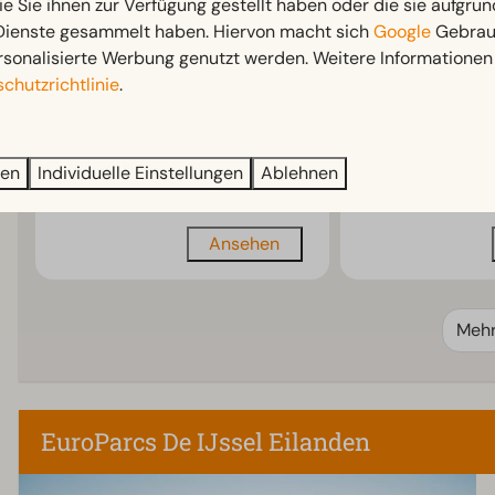
Terrasse
Terrasse
ie Sie ihnen zur Verfügung gestellt haben oder die sie aufgrun
 Dienste gesammelt haben. Hiervon macht sich
Google
Gebrauc
Geräumiges und
Geräumig
rsonalisierte Werbung genutzt werden. Weitere Informationen 
luxuriöses Chalet
moderne 
chutzrichtlinie
.
Dachterrasse mit
Mit Kamin
Gartenmöbeln
Optional 
Optional mit
Klimaanl
ren
Individuelle Einstellungen
Ablehnen
Klimaanlage oder Kamin
Ansehen
Meh
EuroParcs De IJssel Eilanden