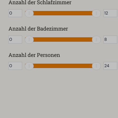
Anzahl der Schlafzimmer
Steg (82)
Hot Tub (22)
Umzäunter Garten (166)
Infrarot-Sauna (28)
Whirlpool (9)
Anzahl der Badezimmer
Traditionelle Sauna (50)
Anzahl der Personen