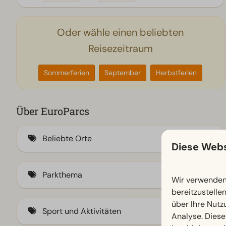
Oder wähle einen beliebten
Reisezeitraum
Sommerferien
September
Herbstferien
Über EuroParcs
Beliebte Orte
Diese Webs
Am IJsselmeer (1)
Parkthema
Wir verwenden 
Veluwe (189)
bereitzustelle
An der Küste (97)
Familie (660)
über Ihre Nutz
Sport und Aktivitäten
Analyse. Diese
Waddeneilanden (5)
Stadt (165)