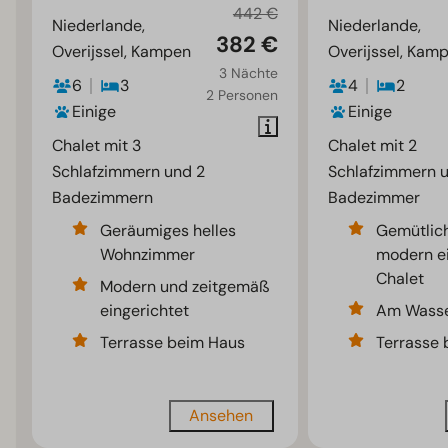
442 €
Niederlande,
Niederlande,
382 €
Overijssel, Kampen
Overijssel, Kam
3 Nächte
6
3
4
2
2 Personen
Einige
Einige
Chalet mit 3
Chalet mit 2
Schlafzimmern und 2
Schlafzimmern u
Badezimmern
Badezimmer
Geräumiges helles
Gemütlic
Wohnzimmer
modern ei
Chalet
Modern und zeitgemäß
eingerichtet
Am Wasse
Terrasse beim Haus
Terrasse
Ansehen