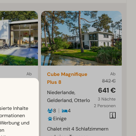
Ab
Cube Magnifique
Ab
524 €
842 €
Plus 8
451 €
641 €
rlo
Niederlande,
3 Nächte
3 Nächte
Gelderland, Otterlo
2 Personen
2 Personen
ierte Inhalte
8
4
nformationen
Einige
, Werbung und
nd einer
Chalet mit 4 Schlafzimmern
en