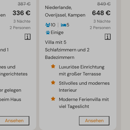
387 €
849 €
Niederlande,
336 €
648 €
pen
Overijssel, Kampen
3 Nächte
3 Nächte
10
5
2 Personen
2 Personen
Einige
Villa mit 5
nd 1
Schlafzimmern und 2
Badezimmern
hes und
Luxuriöse Einrichtung
ngerichtetes
mit großer Terrasse
Stilvolles und modernes
r gelegen
Interieur
 beim Haus
Moderne Ferienvilla mit
viel Tageslicht
Ansehen
Ansehen