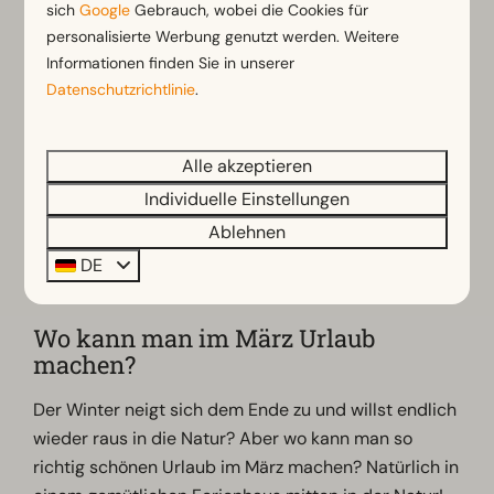
sich
Google
Gebrauch, wobei die Cookies für
Ruhe vor der Hauptsaison genießen. Ob du dich
personalisierte Werbung genutzt werden. Weitere
nach Entspannung in der Natur sehnst oder ein
Informationen finden Sie in unserer
aktives Abenteuer suchst, EuroParcs bietet dir viele
Datenschutzrichtlinie
.
Möglichkeiten, deinen Urlaub im März genau nach
deinen Wünschen zu gestalten.
Alle akzeptieren
Du möchtest einen entspannten
Urlaub am Meer
Individuelle Einstellungen
verbringen oder bei einem
Urlaub in der Natur
die
Ablehnen
langsam erblühende Natur entdecken? All das und
DE
noch viel mehr kannst du in deinem Urlaub im März
bei EuroParcs erleben!
Wo kann man im März Urlaub
machen?
Der Winter neigt sich dem Ende zu und willst endlich
wieder raus in die Natur? Aber wo kann man so
richtig schönen Urlaub im März machen? Natürlich in