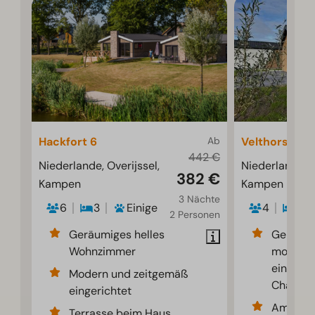
Hackfort 6
Ab
Velthorst 4
442 €
Niederlande, Overijssel,
Niederlande, O
382 €
Kampen
Kampen
3 Nächte
6
3
Einige
4
2
2 Personen
Geräumiges helles
Gemütli
Wohnzimmer
modern
eingeric
Modern und zeitgemäß
Chalet
eingerichtet
Am Wass
Terrasse beim Haus