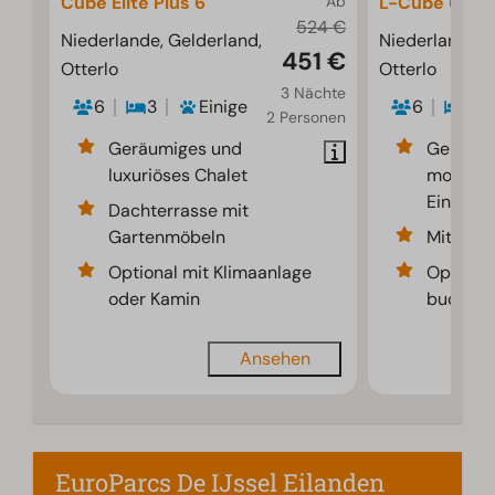
Cube Elite Plus 6
Ab
L-Cube 6
524 €
Niederlande, Gelderland,
Niederlande, 
451 €
Otterlo
Otterlo
3 Nächte
6
3
Einige
6
3
2 Personen
Geräumiges und
Geräumi
luxuriöses Chalet
modern
Einricht
Dachterrasse mit
Gartenmöbeln
Mit Kam
Optional mit Klimaanlage
Optional
oder Kamin
buchba
Ansehen
EuroParcs De IJssel Eilanden