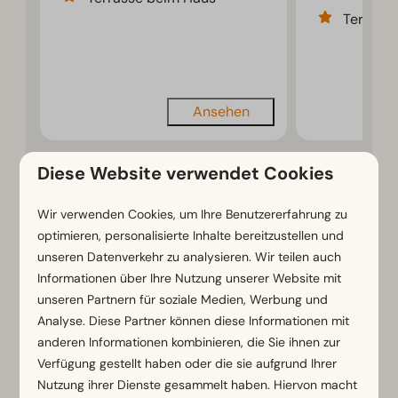
Terrass
Ansehen
Diese Website verwendet Cookies
Wir verwenden Cookies, um Ihre Benutzererfahrung zu
Mehr Ergebnisse (48 Parks)
optimieren, personalisierte Inhalte bereitzustellen und
unseren Datenverkehr zu analysieren. Wir teilen auch
Informationen über Ihre Nutzung unserer Website mit
unseren Partnern für soziale Medien, Werbung und
Urlaub im März - Reiseziele
Analyse. Diese Partner können diese Informationen mit
und Vorteile
anderen Informationen kombinieren, die Sie ihnen zur
Verfügung gestellt haben oder die sie aufgrund Ihrer
Ein Urlaub im März hat viele Vorteile: Die Natur
Nutzung ihrer Dienste gesammelt haben. Hiervon macht
erwacht, es gibt weniger Touristen und du kannst die