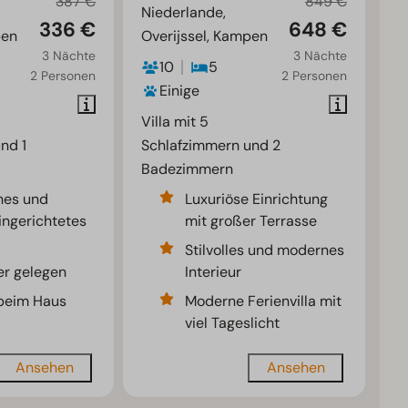
387 €
849 €
Niederlande,
336 €
648 €
pen
Overijssel, Kampen
3 Nächte
3 Nächte
10
5
2 Personen
2 Personen
Einige
Villa mit 5
nd 1
Schlafzimmern und 2
Badezimmern
hes und
Luxuriöse Einrichtung
ngerichtetes
mit großer Terrasse
Stilvolles und modernes
r gelegen
Interieur
 beim Haus
Moderne Ferienvilla mit
viel Tageslicht
Ansehen
Ansehen