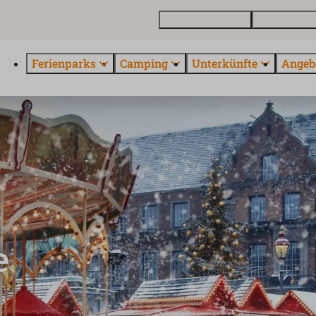
Ferienhaus kaufen
Kontakt und 
Ferienparks
Camping
Unterkünfte
Angeb
e