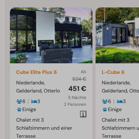
Cube Elite Plus 6
Ab
L-Cube 6
524 €
Niederlande,
Niederlande,
451 €
Gelderland, Otterlo
Gelderland, Otte
3 Nächte
6
3
6
3
2 Personen
Einige
Einige
Chalet mit 3
Chalet mit 3
Schlafzimmern und einer
Schlafzimmern u
Terrasse
Terrasse