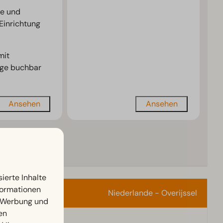
e und
Einrichtung
mit
age buchbar
Ansehen
Ansehen
r
ierte Inhalte
nformationen
Niederlande - Overijssel
, Werbung und
en