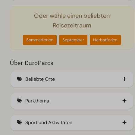
Oder wähle einen beliebten
Reisezeitraum
Sommerferien
September
Herbstferien
Über EuroParcs
Beliebte Orte
Am IJsselmeer (1)
Parkthema
Veluwe (189)
An der Küste (97)
Familie (660)
Sport und Aktivitäten
Waddeneilanden (5)
Stadt (165)