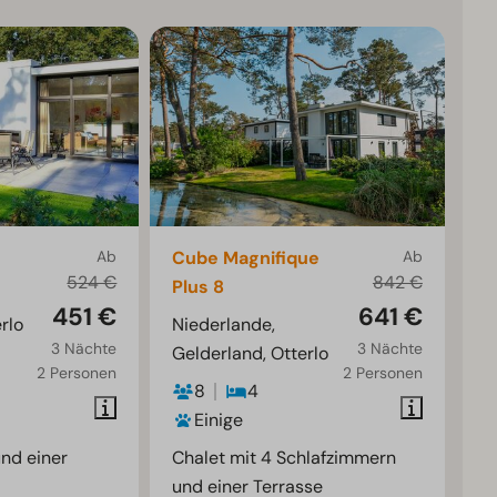
Ab
Cube Magnifique
Ab
524 €
842 €
Plus 8
451 €
641 €
rlo
Niederlande,
3 Nächte
3 Nächte
Gelderland, Otterlo
2 Personen
2 Personen
8
4
Einige
nd einer
Chalet mit 4 Schlafzimmern
und einer Terrasse