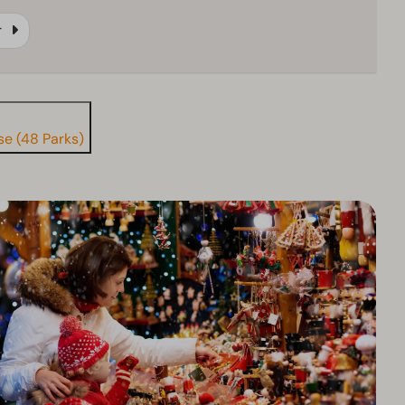
r
se (48 Parks)