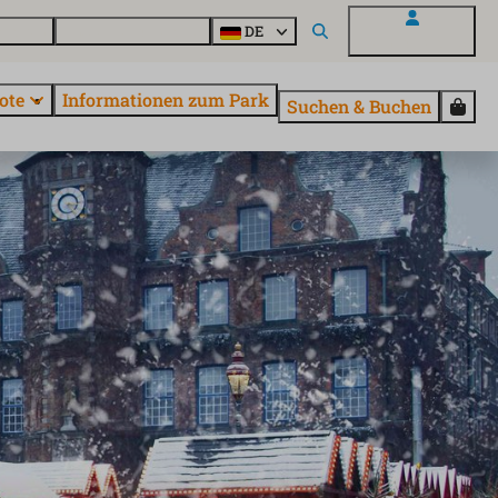
Fragen
Entdecke EuroParcs
DE
Mein EuroParcs
ote
Informationen zum Park
Suchen & Buchen