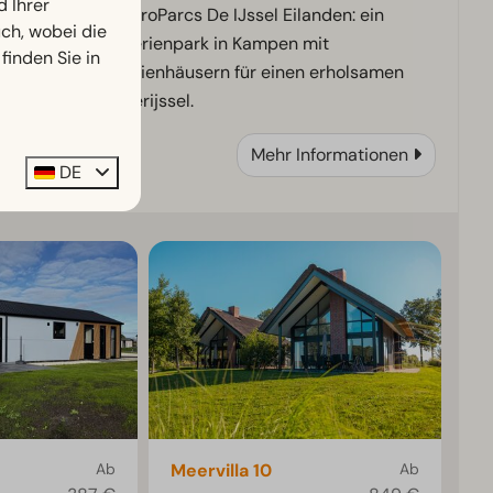
d Ihrer
Entdecken Sie EuroParcs De IJssel Eilanden: ein
h, wobei die
wasserreicher Ferienpark in Kampen mit
finden Sie in
komfortablen Ferienhäusern für einen erholsamen
Aufenthalt in Overijssel.
Mehr Informationen
DE
Ab
Meervilla 10
Ab