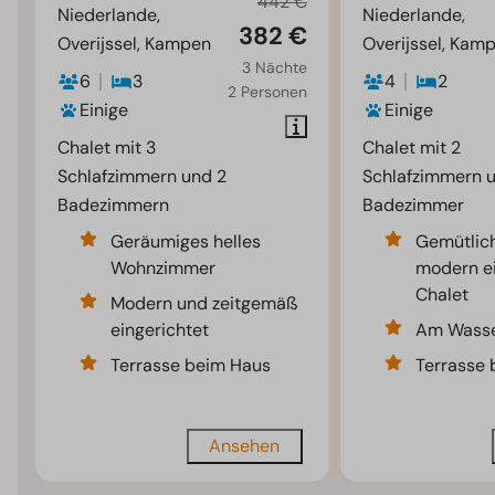
442 €
Niederlande,
Niederlande,
382 €
Overijssel, Kampen
Overijssel, Kam
3 Nächte
6
3
4
2
2 Personen
Einige
Einige
Chalet mit 3
Chalet mit 2
Schlafzimmern und 2
Schlafzimmern u
Badezimmern
Badezimmer
Geräumiges helles
Gemütlic
Wohnzimmer
modern ei
Chalet
Modern und zeitgemäß
eingerichtet
Am Wasse
Terrasse beim Haus
Terrasse
Ansehen