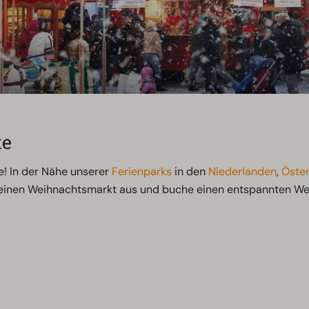
te
e! In der Nähe unserer
Ferienparks
in den
Niederlanden
,
Öster
deinen Weihnachtsmarkt aus und buche einen entspannten Wei