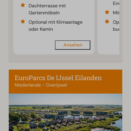
Einricht
Dachterrasse mit
Gartenmöbeln
Mit Kam
Optional mit Klimaanlage
Optional
oder Kamin
buchba
Ansehen
EuroParcs De IJssel Eilanden
Niederlande - Overijssel