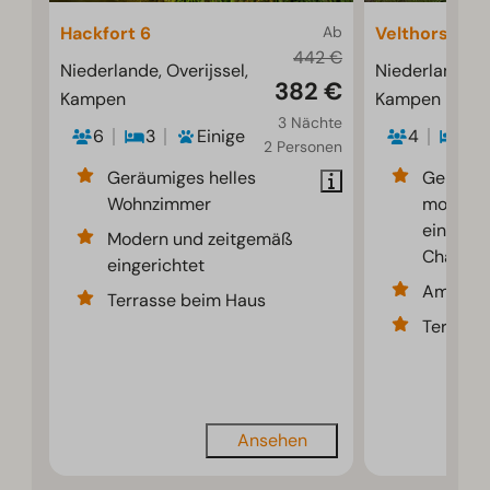
Hackfort 6
Ab
Velthorst 4
442 €
Niederlande, Overijssel,
Niederlande, O
382 €
Kampen
Kampen
3 Nächte
6
3
Einige
4
2
2 Personen
Geräumiges helles
Gemütli
Wohnzimmer
modern
eingeric
Modern und zeitgemäß
Chalet
eingerichtet
Am Wass
Terrasse beim Haus
Terrass
Ansehen