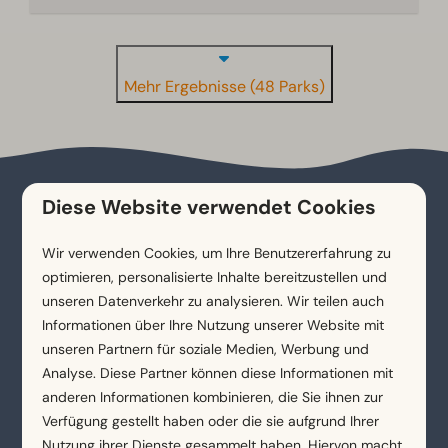
Mehr Ergebnisse (48 Parks)
Diese Website verwendet Cookies
Wohin zieht es dich bei
Wir verwenden Cookies, um Ihre Benutzererfahrung zu
deinem nächsten
optimieren, personalisierte Inhalte bereitzustellen und
unseren Datenverkehr zu analysieren. Wir teilen auch
Wochenendurlaub?
Informationen über Ihre Nutzung unserer Website mit
unseren Partnern für soziale Medien, Werbung und
Bei EuroParcs entscheidest du selbst, wie weit du
Analyse. Diese Partner können diese Informationen mit
über die Grenzen hinauswillst. Unsere Parks findest
anderen Informationen kombinieren, die Sie ihnen zur
du an den unterschiedlichsten Orten: von den
Verfügung gestellt haben oder die sie aufgrund Ihrer
Bergen in
Österreich
und den Wäldern in
Nutzung ihrer Dienste gesammelt haben. Hiervon macht