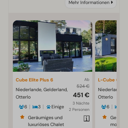
Mehr Informationen
Cube Elite Plus 6
Ab
L-Cube 6
524 €
Niederlande, Gelderland,
Niederlande, 
451 €
Otterlo
Otterlo
3 Nächte
6
3
Einige
6
3
2 Personen
Geräumiges und
Geräumi
luxuriöses Chalet
modern