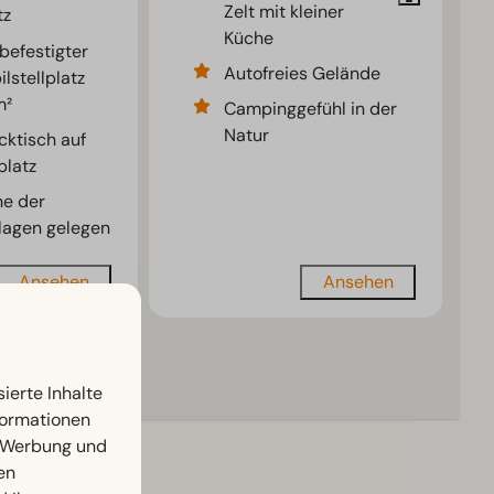
Zelt mit kleiner
tz
Küche
 befestigter
Autofreies Gelände
stellplatz
m²
Campinggefühl in der
Natur
cktisch auf
platz
he der
lagen gelegen
Ansehen
Ansehen
r
ierte Inhalte
nformationen
, Werbung und
en