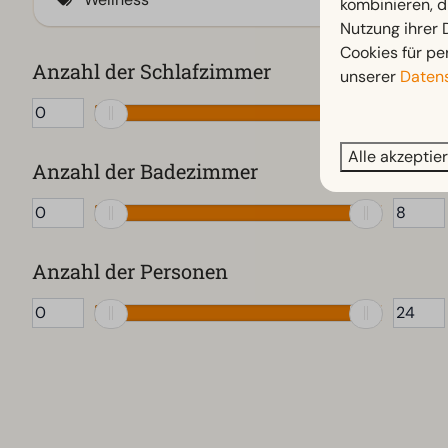
Sportplatz
kombinieren, d
Outdoor-Küche
Nutzung ihrer
Wellnessmöglichkeiten (24)
Cookies für pe
Kamado-Grill
Infrarot / traditionelle Sauna (kombiniert)
Anzahl der Schlafzimmer
unserer
Datens
Steg (5)
Hot Tub
Umzäunter Garten (4)
Infrarot-Sauna
Alle akzeptie
Whirlpool
Anzahl der Badezimmer
Traditionelle Sauna
Anzahl der Personen