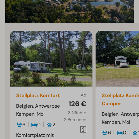
Stellplatz Komfort
Ab
Stellplatz Komf
126 €
Camper
Belgien, Antwerpse
3 Nächte
Kempen, Mol
Belgien, Antwer
2 Personen
Kempen, Mol
6
0
2
6
0
Komfortplatz mit