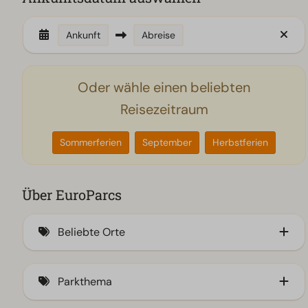
Ankunft
Abreise
Oder wähle einen beliebten
Reisezeitraum
Sommerferien
September
Herbstferien
Über EuroParcs
Beliebte Orte
Am IJsselmeer
Parkthema
Veluwe