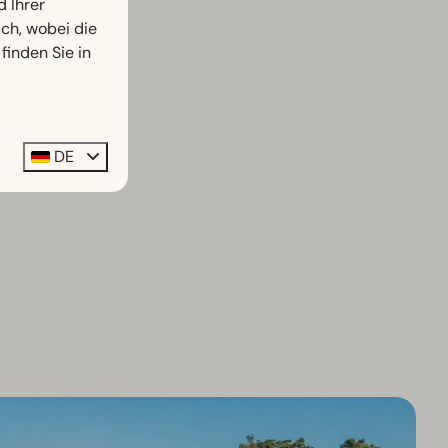
d Ihrer
h, wobei die
finden Sie in
DE