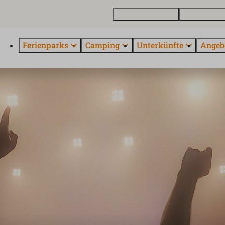
Ferienhaus kaufen
Kontakt und 
Ferienparks
Camping
Unterkünfte
Angeb