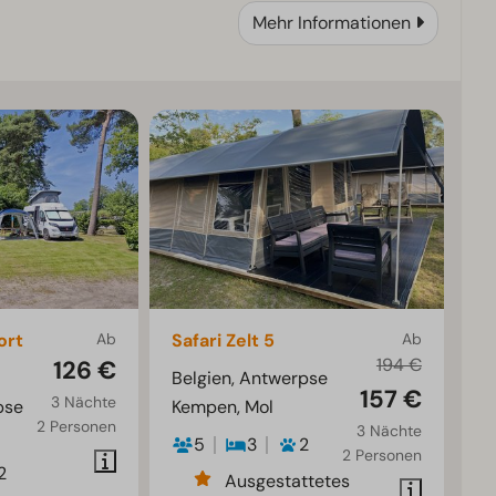
Mehr Informationen
ort
Ab
Safari Zelt 5
Ab
194 €
126 €
Belgien, Antwerpse
157 €
3 Nächte
pse
Kempen, Mol
2 Personen
3 Nächte
5
3
2
2 Personen
2
Ausgestattetes