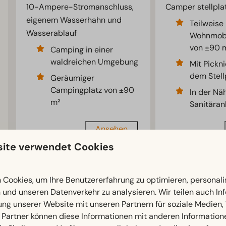
10-Ampere-Stromanschluss,
Camper stellpla
eigenem Wasserhahn und
Teilweise
Wasserablauf
Wohnmobil
von ±90 
Camping in einer
waldreichen Umgebung
Mit Pickni
dem Stell
Geräumiger
Campingplatz von ±90
In der Nä
m²
Sanitäran
Ansehen
ite verwendet Cookies
Meh
Cookies, um Ihre Benutzererfahrung zu optimieren, personalis
n und unseren Datenverkehr zu analysieren. Wir teilen auch I
ung unserer Website mit unseren Partnern für soziale Medien
 Partner können diese Informationen mit anderen Information