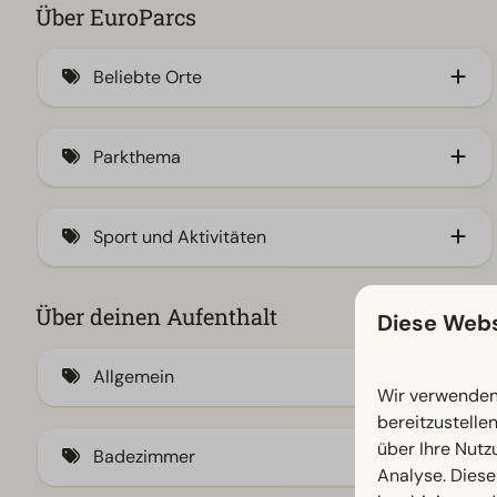
Über EuroParcs
Beliebte Orte
Am IJsselmeer
Parkthema
Veluwe
An der Küste
Familie
Sport und Aktivitäten
Waddeneilanden
Stadt
Am Meer
Natur
Animationsprogramm
Über deinen Aufenthalt
Diese Webs
Am Veluwemeer
Wasser
Freibad / Spraypark
Allgemein
Achterhoek
Hallenbad
Wir verwenden 
Amsterdam
Bootsverleih
bereitzustelle
Klimaanlage
über Ihre Nutz
Badezimmer
Efteling
Bowlingbahn
Analyse. Diese
Fliegengitter