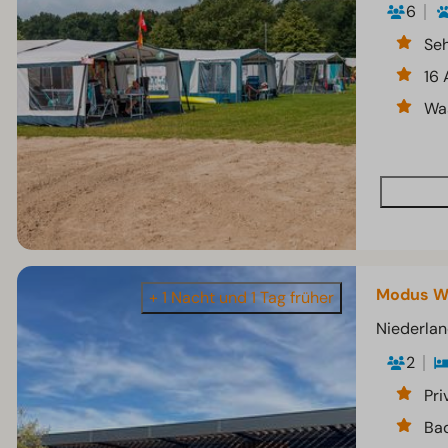
6
Seh
16
Was
Modus We
+ 1 Nacht und 1 Tag früher
Niederlan
2
Pri
Ba