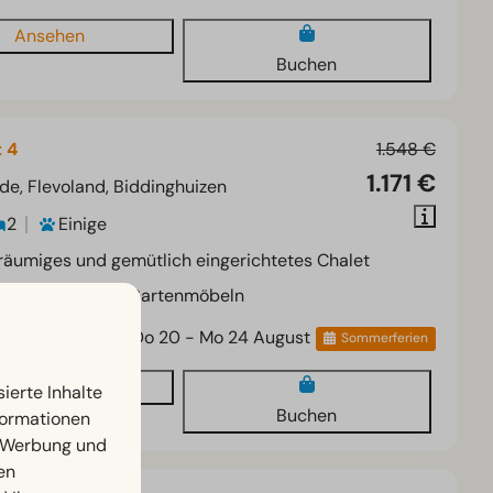
Ansehen
Buchen
 4
1.548 €
1.171 €
de, Flevoland, Biddinghuizen
2
Einige
äumiges und gemütlich eingerichtetes Chalet
oßer Garten mit Gartenmöbeln
Do 20 - Mo 24 August
Sommerferien
Ansehen
ierte Inhalte
Buchen
nformationen
, Werbung und
en