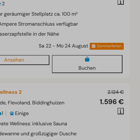
2
r geräumiger Stellplatz ca. 100 m²
 Ampere Stromanschluss verfügbar
serzapfstelle in der Nähe
Sa 22 - Mo 24 August
Sommerferien
Ansehen
Buchen
llness 2
2.124 €
1.596 €
de, Flevoland, Biddinghuizen
1
Einige
vate Wellness: inklusive Sauna
dewanne und großzügiger Dusche