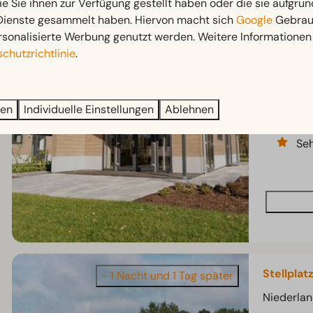
ie Sie ihnen zur Verfügung gestellt haben oder die sie aufgrun
Velthorst
+ 1 Nacht und 1 Tag früher
 Dienste gesammelt haben. Hiervon macht sich
Google
Gebrauc
Niederlan
rsonalisierte Werbung genutzt werden. Weitere Informationen 
6
chutzrichtlinie
.
Freistehe
Mo
ren
Individuelle Einstellungen
Ablehnen
Gem
Seh
Stellplat
- 1 Nacht und 1 Tag später
Niederlan