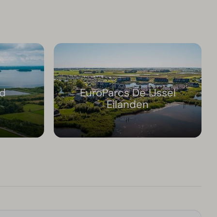
ad
EuroParcs De IJssel
Eilanden