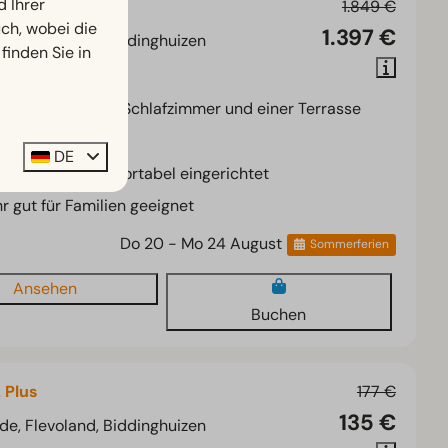
d Ihrer
 6
1.849 €
h, wobei die
1.397 €
de, Flevoland, Biddinghuizen
finden Sie in
3
Einige
nde Chalet mit 3 Schlafzimmer und einer Terrasse
dernes Chalet
DE
ütlich und komfortabel eingerichtet
r gut für Familien geeignet
Do 20 - Mo 24 August
Sommerferien
Ansehen
Buchen
z Plus
177 €
135 €
de, Flevoland, Biddinghuizen