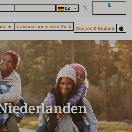
Fragen
Entdecke EuroParcs
DE
Mein EuroParcs
ote
Informationen zum Park
Suchen & Buchen
 Niederlanden