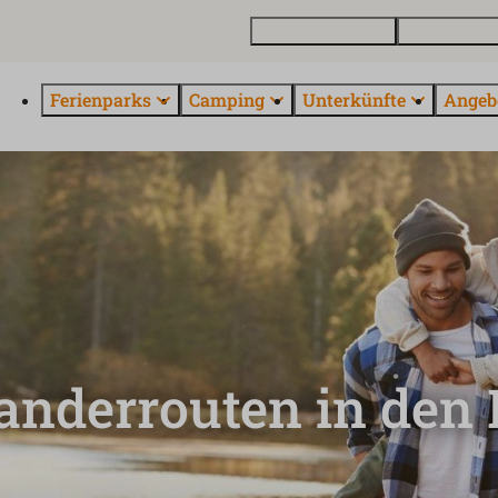
Ferienhaus kaufen
Kontakt und 
Ferienparks
Camping
Unterkünfte
Angeb
anderrouten in den