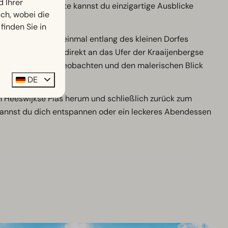
d Ihrer
d 7 km langen Route kannst du einzigartige Ausblicke
h, wobei die
finden Sie in
ng Norden, wo du einmal entlang des kleinen Dorfes
 Richtung Westen direkt an das Ufer der Kraaijenbergse
iche Wasservögel beobachten und den malerischen Blick
DE
n Heeswijkse Plas herum und schließlich zurück zum
 kannst du dich entspannen oder ein leckeres Abendessen