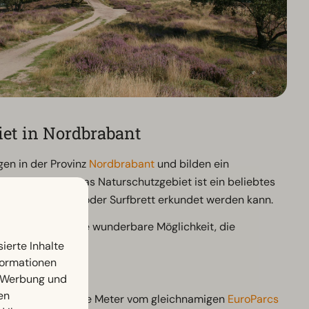
et in Nordbrabant
gen in der Provinz
Nordbrabant
und bilden ein
ektar Fläche. Das Naturschutzgebiet ist ein beliebtes
 dem Boot, Kanu oder Surfbrett erkundet werden kann.
t herum ist eine wunderbare Möglichkeit, die
ierte Inhalte
nformationen
lassen
, Werbung und
en
startet nur wenige Meter vom gleichnamigen
EuroParcs