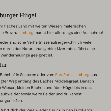
burger Hügel
ehr flaches Land mit weiten Wiesen, malerischen
ie Provinz
Limburg
macht hier allerdings eine Ausnahme!
niederländische Verhältnisse außergewöhnlich viele
ie durch das Naturschutzgebiet IJzerenbos führt eine
 Wanderneulinge geeignet ist.
tur
Bahnhof in Susteren oder vom
EuroParcs Limburg
aus
stigter Weg entlang des Baches Middelsgraaf. Danach
n Wiesen, kleinen Bächen und über Hügel bis in das
 Laubwälder sowie weite Felder und du kannst
ur genießen.
ührt dich der Weg wieder zurück in den EuroParcs