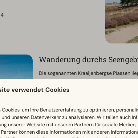
-4
Wanderung durchs Seengebi
Die sogenannten Kraaijenbergse Plassen lie
ausgedehntes Seengebiet mit mehr als 475 H
ite verwendet Cookies
Erholungs- und Wassersportgebiet, das mit
Aber auch eine Wanderung um das Seengebie
einzigartige Natur zu entdecken.
Cookies, um Ihre Benutzererfahrung zu optimieren, personalis
n und unseren Datenverkehr zu analysieren. Wir teilen auch I
Wanderroute Kraaijenbergse P
ung unserer Website mit unseren Partnern für soziale Medien
 Partner können diese Informationen mit anderen Information
Die Umrundung der Kraaijenbergse Plassen 