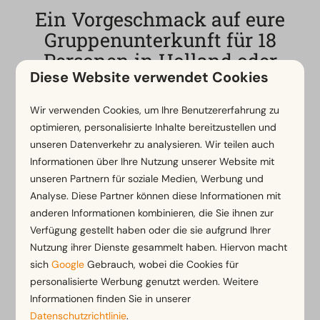
Ein Vorgeschmack auf eure
Gruppenunterkunft für 18
Personen in Holland oder
Diese Website verwendet Cookies
Belgien
Wir verwenden Cookies, um Ihre Benutzererfahrung zu
Ein Aufenthalt in einem Ferienhaus für 18 Personen
optimieren, personalisierte Inhalte bereitzustellen und
ist die perfekte Wahl für einen unvergesslichen Trip
unseren Datenverkehr zu analysieren. Wir teilen auch
mit der großen Familie, dem Sportteam oder der
Informationen über Ihre Nutzung unserer Website mit
Freundesgruppe
. Unsere geräumigen Unterkünfte
unseren Partnern für soziale Medien, Werbung und
sind mit allem Komfort ausgestattet und verfügen
Analyse. Diese Partner können diese Informationen mit
über eine großzügige Sitzecke sowie einen
großen
anderen Informationen kombinieren, die Sie ihnen zur
Esstisch
. Dort kann die gesamte Gruppe für ein
Verfügung gestellt haben oder die sie aufgrund Ihrer
gemeinsames Abendessen oder einen gemütlichen
Nutzung ihrer Dienste gesammelt haben. Hiervon macht
Spieleabend zusammenkommen. Die
moderne
sich
Google
Gebrauch, wobei die Cookies für
Küche
ist komplett für das Kochen für große
personalisierte Werbung genutzt werden. Weitere
Gruppen ausgelegt und dank der mehreren
Informationen finden Sie in unserer
Badezimmer genießt jeder ausreichend Komfort und
Datenschutzrichtlinie
.