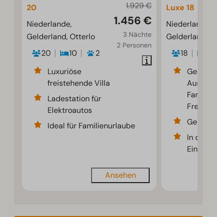
1.929 €
20
Luxe 18
1.456 €
Niederlande,
Niederlande,
3 Nächte
Gelderland, Otterlo
Gelderland, Ot
2 Personen
20
10
2
18
7
Luxuriöse
Gemütli
freistehende Villa
Ausflug 
Familie 
Ladestation für
Freunde
Elektroautos
Geräumi
Ideal für Familienurlaube
In der N
Einrich
Ansehen