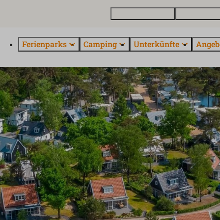
Ferienhaus kaufen
Kontakt und 
Ferienparks
Camping
Unterkünfte
Angeb