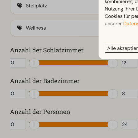
Grill
kombinieren, d
Stellplatz
Walibi Holland
Minigolf (2)
Nutzung ihrer
Abstellraum (1)
Cookies für pe
Naturbad / Badestelle (1)
Outdoor-Kamin
Privatsanitär
unserer
Datens
Wellness
Sportplatz
Outdoor-Küche
Wellnessmöglichkeiten (5)
Kamado-Grill
Infrarot / traditionelle Sauna (kombiniert)
Alle akzeptie
Anzahl der Schlafzimmer
Steg
Hot Tub
Umzäunter Garten (1)
Infrarot-Sauna
Whirlpool
Anzahl der Badezimmer
Traditionelle Sauna
Anzahl der Personen