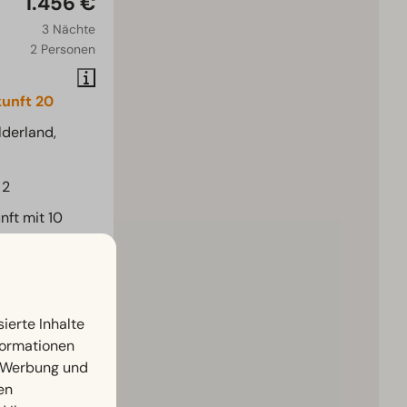
1.456 €
3 Nächte
2 Personen
unft 20
lderland,
2
ft mit 10
nd einer
 freistehende
ierte Inhalte
nformationen
on für
, Werbung und
tos
en