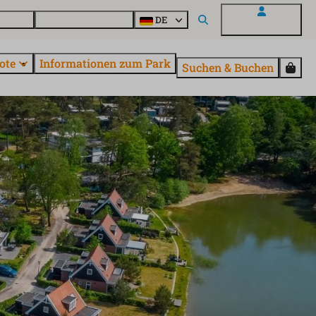
Fragen
Entdecke EuroParcs
DE
Mein EuroParcs
ote
Informationen zum Park
Suchen & Buchen