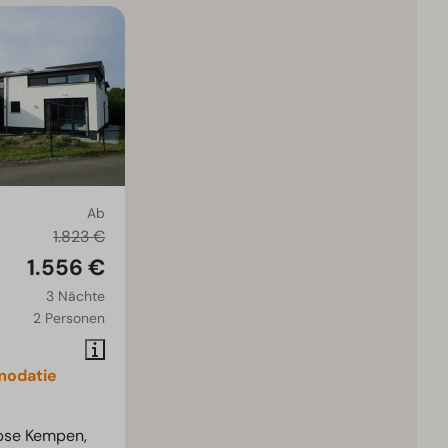
Ab
1.823 €
1.556 €
3 Nächte
2 Personen
odatie
pse Kempen,