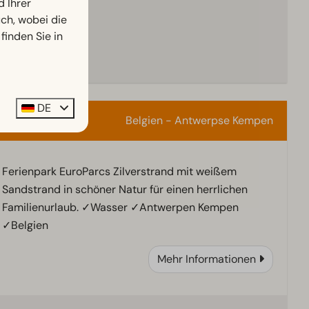
d Ihrer
rlaube
h, wobei die
finden Sie in
Ansehen
DE
Belgien - Antwerpse Kempen
Ferienpark EuroParcs Zilverstrand mit weißem
Sandstrand in schöner Natur für einen herrlichen
Familienurlaub. ✓Wasser ✓Antwerpen Kempen
✓Belgien
Mehr Informationen