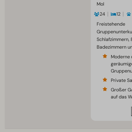
Mol
24
12
Freistehende
Gruppenunterkun
Schlafzimmern, 
Badezimmern un
Moderne 
geräumig
Gruppenu
Private S
Großer Ga
auf das W