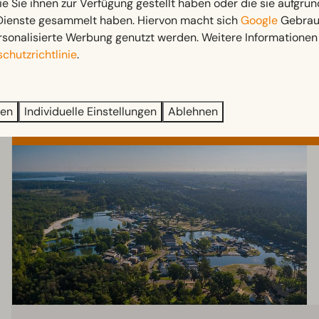
ie Sie ihnen zur Verfügung gestellt haben oder die sie aufgrun
Familienu
 Dienste gesammelt haben. Hiervon macht sich
Google
Gebrauc
rsonalisierte Werbung genutzt werden. Weitere Informationen 
chutzrichtlinie
.
ren
Individuelle Einstellungen
Ablehnen
EuroParcs Zilverstrand