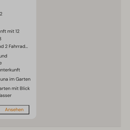
2
ft mit 12
8
d 2 Fahrrad
…
und
e
nterkunft
auna im Garten
rten mit Blick
asser
Ansehen