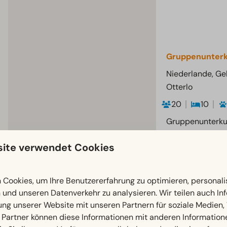
Gruppenunterk
Niederlande, Ge
Otterlo
20
10
Gruppenunterkun
Schlafzimmern u
ite verwendet Cookies
Terrasse
Luxuriöse
Villa
Cookies, um Ihre Benutzererfahrung zu optimieren, personalis
n und unseren Datenverkehr zu analysieren. Wir teilen auch I
Ladestati
ung unserer Website mit unseren Partnern für soziale Medien
Elektroau
 Partner können diese Informationen mit anderen Information
Ideal für