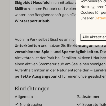
kombinieren, d
Skigebiet Nassfeld
in unmittelbarer Nähe, mit
110 
Nutzung ihrer
Skiliften
, einem Funpark und vielen Sonnenstunden. 
Cookies für pe
winterliche Berglandschaft genießen – hier erleben
unserer
Datens
Wintersporturlaub.
Alle akzeptie
Auch im Park selbst lässt es an nichts fehlen. Übern
Unterkünften
und nutzen Sie
Einrichtungen
wie
Sc
verschiedene Spiel- und Sportmöglichkeiten.
Dan
Aktivitäten ist der Park bei Familien, aktiven Urlaub
einen aktiven Sommerurlaub am See, einen sonnigen 
Aufenthalt mitten in der Natur entscheiden –
EuroPa
perfekte Ausgangspunkt
für einen unvergessliche
Einrichtungen
Allgemein
Badezimmer
Nichtraucher
Separate Toile