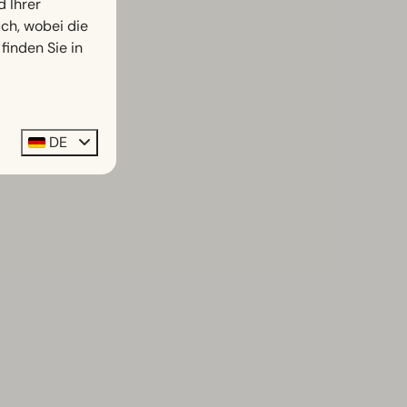
d Ihrer
h, wobei die
finden Sie in
DE