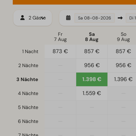
Treppenstufen zur Unterkunft
Fernseher
2 Gäste
Sa
08-08-2026
Di
Fr
Sa
So
7 Aug
8 Aug
9 Aug
873 €
857 €
857 €
1 Nacht
—
956 €
956 €
2 Nächte
—
1.398 €
1.396 €
3 Nächte
—
1.559 €
—
4 Nächte
—
—
—
5 Nächte
—
—
—
6 Nächte
—
—
—
7 Nächte