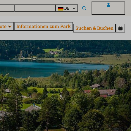
Fragen
Entdecke EuroParcs
DE
Mein EuroParcs
ote
Informationen zum Park
Suchen & Buchen