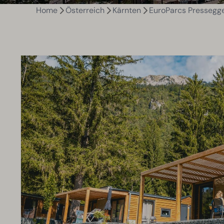
Home
Österreich
Kärnten
EuroParcs Pressegg