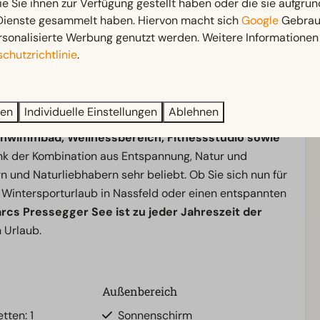
ie Sie ihnen zur Verfügung gestellt haben oder die sie aufgrun
Kilometern
perfekt präparierten
Pisten, modernen
 Dienste gesammelt haben. Hiervon macht sich
Google
Gebrauc
Ob Sie nun die Pisten hinunterfahren oder die
rsonalisierte Werbung genutzt werden. Weitere Informationen 
 Sie einen entspannten und
schneesicheren
chutzrichtlinie
.
ren
Individuelle Einstellungen
Ablehnen
achten Sie in
komfortablen, klimatisierten
hwimmbad, Wellnessbereich, Fitnessstudio sowie
k der Kombination aus Entspannung, Natur und
ern und Naturliebhabern sehr beliebt. Ob Sie sich nun für
Wintersporturlaub in Nassfeld oder einen entspannten
rcs Pressegger See ist zu jeder Jahreszeit der
n Urlaub.
Außenbereich
tten: 1
Sonnenschirm