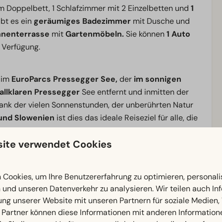
m Doppelbett, 1 Schlafzimmer mit 2 Einzelbetten und
1
bt es ein
geräumiges Badezimmer
mit Dusche und
nnenterrasse
mit
Gartenmöbeln.
Sie können
1 Auto
 Verfügung.
 im
EuroParcs Pressegger See,
der
im sonnigen
allklaren Pressegger
See entfernt und inmitten der
nk der vielen Sonnenstunden, der unberührten Natur
 und Slowenien
ist dies das ideale Reiseziel für alle, die
osante Berggipfel, grüne Almwiesen und klare Seen
ite verwendet Cookies
Erlebnisse
– zu
jeder Jahreszeit.
iegenden Berge zum
Schwimmen, Wandern,
Cookies, um Ihre Benutzererfahrung zu optimieren, personalis
n und unseren Datenverkehr zu analysieren. Wir teilen auch I
oor-Aktivitäten
ein. Dank der einzigartigen Lage am
ung unserer Website mit unseren Partnern für soziale Medien
pen mühelos mit einem Tagesausflug ins
romantische
 Partner können diese Informationen mit anderen Information
en Alpen
verbinden.
Im Winter
liegt das beliebte