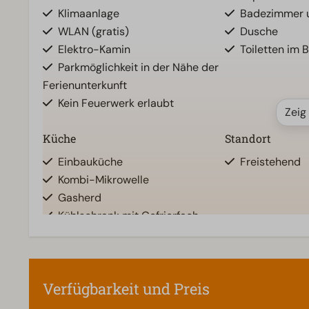
Klimaanlage
Badezimmer u
WLAN (gratis)
Dusche
Elektro-Kamin
Toiletten im 
Parkmöglichkeit in der Nähe der
Ferienunterkunft
Kein Feuerwerk erlaubt
Zeig
Küche
Standort
Einbauküche
Freistehend
Kombi-Mikrowelle
Gasherd
Kühlschrank mit Gefrierfach
Geschirrspüler
Wasserkocher
Verfügbarkeit und Preis
Zugänglichkeit
Wohnzimmer