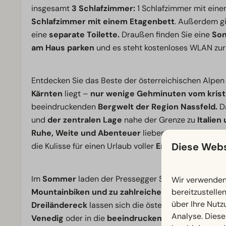
insgesamt
3 Schlafzimmer:
1 Schlafzimmer mit eine
Schlafzimmer mit einem Etagenbett
. Außerdem gi
eine
separate Toilette.
Draußen finden Sie eine
So
am Haus parken
und es steht kostenloses WLAN zur
Entdecken Sie das Beste der österreichischen Alpen
Kärnten
liegt –
nur wenige Gehminuten vom krist
beeindruckenden
Bergwelt der Region Nassfeld.
Da
und
der zentralen Lage
nahe der Grenze zu
Italien
Ruhe, Weite und Abenteuer
lieben. Hier bilden
imp
Diese Webs
die Kulisse für einen Urlaub voller
Entspannung und 
Im
Sommer
laden der Pressegger See und die uml
Wir verwenden 
bereitzustelle
Mountainbiken und zu zahlreichen anderen Outd
über Ihre Nutz
Dreiländereck
lassen sich die österreichischen Al
Analyse. Diese
Venedig
oder in die
beeindruckenden slowenisch