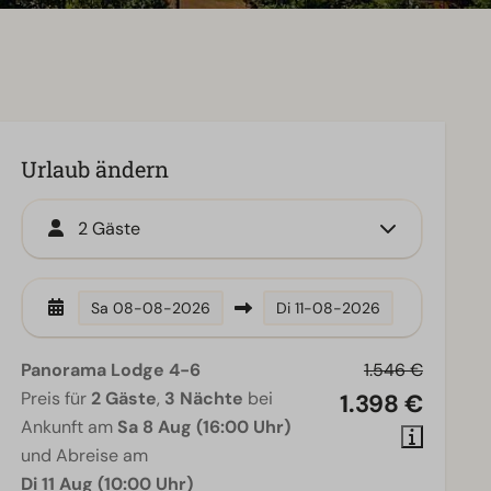
Urlaub ändern
2 Gäste
Sa
08-08-2026
Di
11-08-2026
Panorama Lodge 4-6
1.546 €
Preis für
2 Gäste
,
3 Nächte
bei
1.398 €
Ankunft am
Sa 8 Aug (16:00 Uhr)
und Abreise am
Di 11 Aug (10:00 Uhr)