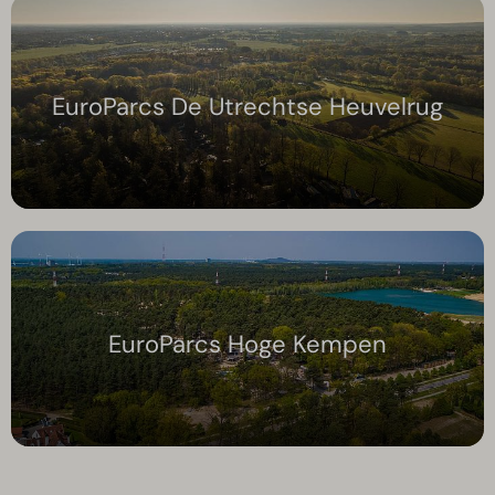
EuroParcs De Utrechtse Heuvelrug
EuroParcs Hoge Kempen