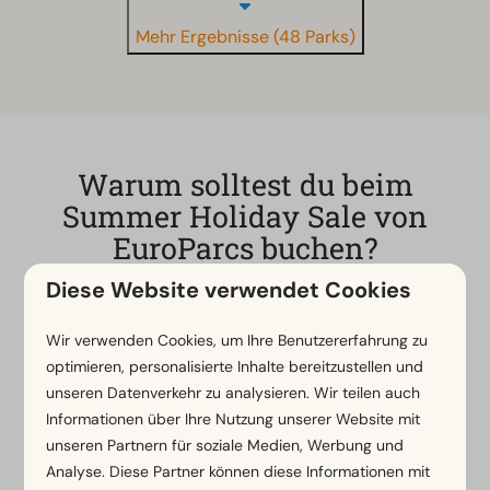
Mehr Ergebnisse (48 Parks)
Warum solltest du beim
Summer Holiday Sale von
EuroParcs buchen?
Diese Website verwendet Cookies
Der Sommer wartet auf niemanden und
die
schönsten Plätze sind weg, bevor du es merkst
.
Wir verwenden Cookies, um Ihre Benutzererfahrung zu
Warum solltest du dich mit weniger zufriedengeben,
optimieren, personalisierte Inhalte bereitzustellen und
wenn du jetzt den besten Preis an einer absoluten
unseren Datenverkehr zu analysieren. Wir teilen auch
Top-Location haben kannst? Das ist der perfekte
Informationen über Ihre Nutzung unserer Website mit
Moment, um eine Entscheidung zu treffen!
unseren Partnern für soziale Medien, Werbung und
Analyse. Diese Partner können diese Informationen mit