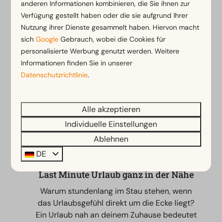
anderen Informationen kombinieren, die Sie ihnen zur
Verfügung gestellt haben oder die sie aufgrund Ihrer
Nutzung ihrer Dienste gesammelt haben. Hiervon macht
sich
Google
Gebrauch, wobei die Cookies für
Der schönste Ort zum besten Preis
personalisierte Werbung genutzt werden. Weitere
Genieße ein einzigartiges Urlaubserlebnis
Informationen finden Sie in unserer
an den herrlichsten Standorten in Europa.
Datenschutzrichtlinie
.
Ganz gleich, welche Art von Unterkunft du
bevorzugst, bei EuroParcs findest du
garantiert immer den perfekten Platz
.
Alle akzeptieren
Individuelle Einstellungen
Ablehnen
DE
Last Minute Urlaub ganz in der Nähe
Warum stundenlang im Stau stehen, wenn
das Urlaubsgefühl direkt um die Ecke liegt?
Ein Urlaub nah an deinem Zuhause bedeutet