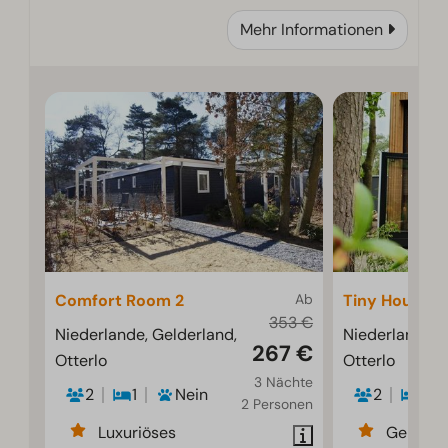
Mehr Informationen
Comfort Room 2
Ab
Tiny House 2
353 €
Niederlande, Gelderland,
Niederlande, 
267 €
Otterlo
Otterlo
3 Nächte
2
1
Nein
2
1
2 Personen
Luxuriöses
Gemütli