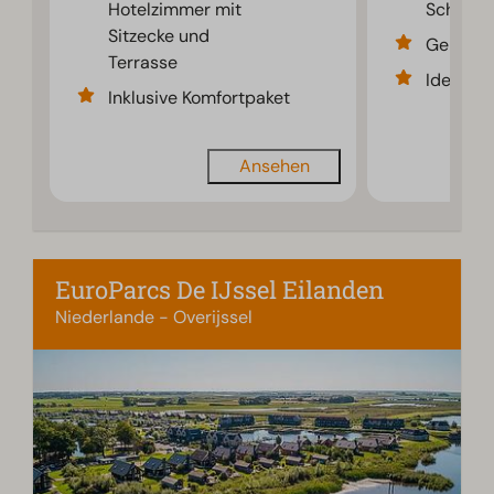
Hotelzimmer mit
Schlafb
Sitzecke und
Gemeins
Terrasse
Ideal fü
Inklusive Komfortpaket
Ansehen
EuroParcs De IJssel Eilanden
Niederlande - Overijssel