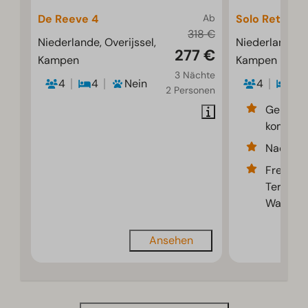
De Reeve 4
Ab
Solo Retreat 
318 €
Niederlande, Overijssel,
Niederlande, O
277 €
Kampen
Kampen
3 Nächte
4
4
Nein
4
2
2 Personen
Gemütli
kompakt
Nachhalt
Freier B
Terrass
Wasser
Ansehen