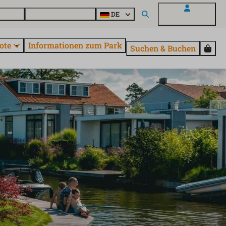
Fragen
Entdecke EuroParcs
DE
Mein EuroParcs
ote
Informationen zum Park
Suchen & Buchen