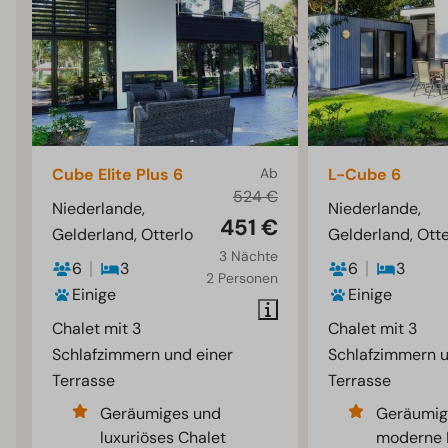
Cube Elite Plus 6
Ab
L-Cube 6
524 €
Niederlande,
Niederlande,
451 €
Gelderland, Otterlo
Gelderland, Otte
3 Nächte
6
3
6
3
2 Personen
Einige
Einige
Chalet mit 3
Chalet mit 3
Schlafzimmern und einer
Schlafzimmern u
Terrasse
Terrasse
Geräumiges und
Geräumig
luxuriöses Chalet
moderne 