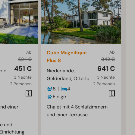
Ab
Cube Magnifique
Ab
524 €
842 €
Plus 8
451 €
641 €
rlo
Niederlande,
3 Nächte
3 Nächte
Gelderland, Otterlo
2 Personen
2 Personen
8
4
Einige
nd einer
Chalet mit 4 Schlafzimmern
und einer Terrasse
e und
Einrichtung