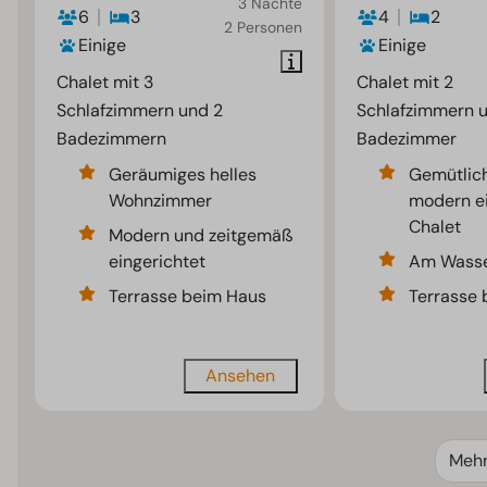
3 Nächte
6
3
4
2
2 Personen
Einige
Einige
Chalet mit 3
Chalet mit 2
Schlafzimmern und 2
Schlafzimmern u
Badezimmern
Badezimmer
Geräumiges helles
Gemütlic
Wohnzimmer
modern ei
Chalet
Modern und zeitgemäß
eingerichtet
Am Wasse
Terrasse beim Haus
Terrasse
Ansehen
Meh