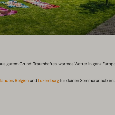
s aus gutem Grund: Traumhaftes, warmes Wetter in ganz Europ
rlanden
,
Belgien
und
Luxemburg
für deinen Sommerurlaub im J