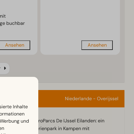
mit
age buchbar
Ansehen
Ansehen
r
Niederlande - Overijssel
ierte Inhalte
nformationen
Entdecken Sie EuroParcs De IJssel Eilanden: ein
, Werbung und
en
wasserreicher Ferienpark in Kampen mit