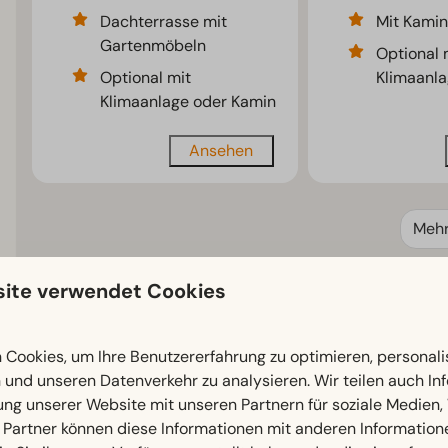
Dachterrasse mit
Mit Kamin
Gartenmöbeln
Optional 
Optional mit
Klimaanl
Klimaanlage oder Kamin
Ansehen
Meh
ite verwendet Cookies
EuroParcs De IJssel Eilanden
Cookies, um Ihre Benutzererfahrung zu optimieren, personalis
n und unseren Datenverkehr zu analysieren. Wir teilen auch I
ung unserer Website mit unseren Partnern für soziale Medien
 Partner können diese Informationen mit anderen Information