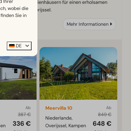
d Ihrer
komfortablen Ferienhäusern für einen erholsamen
h, wobei die
Aufenthalt in Overijssel.
finden Sie in
Mehr Informationen
DE
Ab
Meervilla 10
Ab
387 €
849 €
Niederlande,
336 €
648 €
pen
Overijssel, Kampen