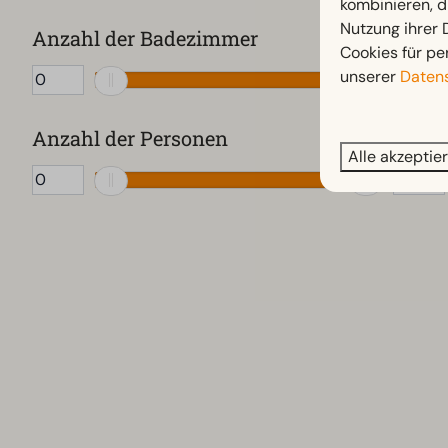
kombinieren, d
Nutzung ihrer
Whirlpool (9)
Anzahl der Badezimmer
Cookies für pe
Traditionelle Sauna (50)
unserer
Datens
Anzahl der Personen
Alle akzeptie