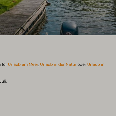
a für
Urlaub am Meer
,
Urlaub in der Natur
oder
Urlaub in
uli.