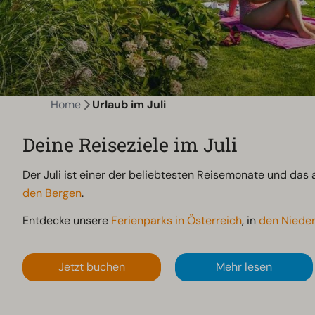
Home
Urlaub im Juli
Deine Reiseziele im Juli
Der Juli ist einer der beliebtesten Reisemonate und da
den Bergen
.
Entdecke unsere
Ferienparks in Österreich
, in
den Niede
Jetzt buchen
Mehr lesen