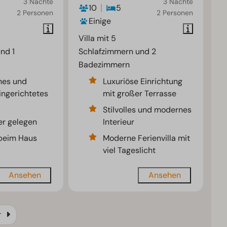
3 Nächte
3 Nächte
10
5
2 Personen
2 Personen
Einige
Villa mit 5
nd 1
Schlafzimmern und 2
Badezimmern
hes und
Luxuriöse Einrichtung
ngerichtetes
mit großer Terrasse
Stilvolles und modernes
r gelegen
Interieur
 beim Haus
Moderne Ferienvilla mit
viel Tageslicht
Ansehen
Ansehen
r