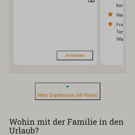
kompakt
Nachhalt
Freier B
Terrass
Wasser
Ansehen
Mehr Ergebnisse (48 Parks)
Wohin mit der Familie in den
Urlaub?