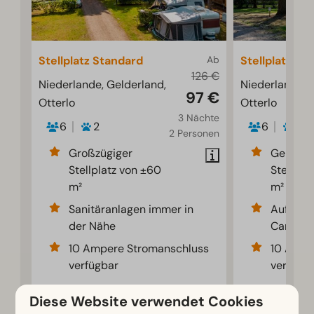
Stellplatz Standard
Ab
Stellplatz Co
126 €
Niederlande, Gelderland,
Niederlande, 
97 €
Otterlo
Otterlo
3 Nächte
6
2
6
2
2 Personen
Großzügiger
Geräumi
Stellplatz von ±60
Stellpla
m²
m²
Sanitäranlagen immer in
Auf ein
der Nähe
Camping
10 Ampere Stromanschluss
10 Ampe
verfügbar
verfügb
Diese Website verwendet Cookies
Ansehen