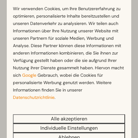
Wir verwenden Cookies, um Ihre Benutzererfahrung zu
optimieren, personalisierte Inhalte bereitzustellen und
unseren Datenverkehr zu analysieren. Wir teilen auch
EuroParcs De IJssel Eilanden
Informationen über Ihre Nutzung unserer Website mit
Niederlande - Overijssel
unseren Partnern für soziale Medien, Werbung und
Analyse. Diese Partner können diese Informationen mit
anderen Informationen kombinieren, die Sie ihnen zur
Verfügung gestellt haben oder die sie aufgrund Ihrer
Nutzung ihrer Dienste gesammelt haben. Hiervon macht
sich
Google
Gebrauch, wobei die Cookies für
personalisierte Werbung genutzt werden. Weitere
Informationen finden Sie in unserer
Datenschutzrichtlinie
.
Entdecken Sie EuroParcs De IJssel Eilanden: ein
Alle akzeptieren
wasserreicher Ferienpark in Kampen mit
komfortablen Ferienhäusern für einen erholsamen
Individuelle Einstellungen
Aufenthalt in Overijssel.
Ablehnen