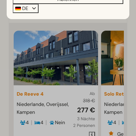
DE
Mehr Informationen
De Reeve 4
Ab
Solo Retreat 
318 €
Niederlande, Overijssel,
Niederlande, O
277 €
Kampen
Kampen
3 Nächte
4
4
Nein
4
2
2 Personen
Gemütli