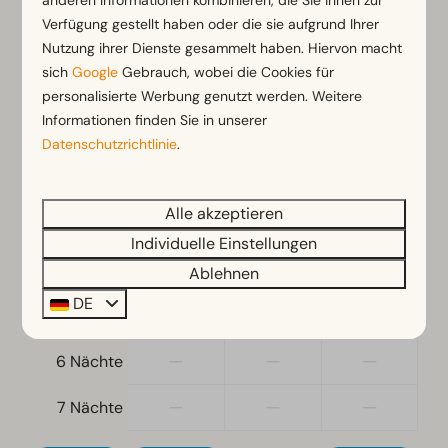
anderen Informationen kombinieren, die Sie ihnen zur
Verfügung gestellt haben oder die sie aufgrund Ihrer
Sa
08-08-2026
Di
11-08-2026
Freistehend
Nutzung ihrer Dienste gesammelt haben. Hiervon macht
sich
Google
Gebrauch, wobei die Cookies für
Fr
Sa
So
Schlafzimmer
7 Aug
8 Aug
9 Aug
personalisierte Werbung genutzt werden. Weitere
Einzelbetten: 4
Informationen finden Sie in unserer
—
437 €
—
1 Nacht
Einzelbettdecken und Kissen
Datenschutzrichtlinie
.
Schlafzimmer unten: 2
—
467 €
—
2 Nächte
Alle akzeptieren
Zugänglichkeit
—
546 €
—
3 Nächte
Individuelle Einstellungen
Ebenerdig
—
746 €
—
4 Nächte
Ablehnen
Wohnzimmer
DE
—
—
—
5 Nächte
Fernseher
—
—
—
6 Nächte
—
—
—
7 Nächte