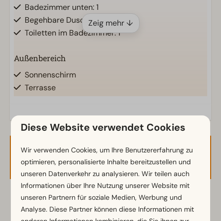
Badezimmer unten: 1
Begehbare Dusche
Zeig mehr ↓
Toiletten im Badezimmer: 1
Außenbereich
Sonnenschirm
Terrasse
Garten
Gartenmöbel
Diese Website verwendet Cookies
Küche
Wir verwenden Cookies, um Ihre Benutzererfahrung zu
Verfügbarkeit und Preis
Kombi-Mikrowelle
optimieren, personalisierte Inhalte bereitzustellen und
Nespresso-Maschine
unseren Datenverkehr zu analysieren. Wir teilen auch
Geschirrspüler
Informationen über Ihre Nutzung unserer Website mit
Wasserkocher
unseren Partnern für soziale Medien, Werbung und
2 Gäste
Analyse. Diese Partner können diese Informationen mit
Standort