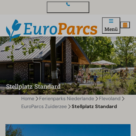
Kontakt und Fragen
Menü
Stellplatz Standard
Home
Ferienparks Niederlande
Flevoland
EuroParcs Zuiderzee
Stellplatz Standard