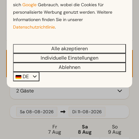
sich
Google
Gebrauch, wobei die Cookies für
Stellplatz am Wasser
personalisierte Werbung genutzt werden. Weitere
In der Nähe des Sanitärgebäudes
Informationen finden Sie in unserer
Datenschutzrichtlinie
.
Alle akzeptieren
Individuelle Einstellungen
Verfügbarkeit und Preis
Ablehnen
DE
2 Gäste
Sa
08-08-2026
Di
11-08-2026
Fr
Sa
So
7 Aug
8 Aug
9 Aug