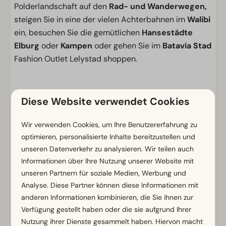
Polderlandschaft auf den
Rad- und Wanderwegen,
steigen Sie in eine der vielen Achterbahnen im
Walibi
ein, besuchen Sie die gemütlichen
Hansestädte
Elburg
oder
Kampen
oder gehen Sie im
Batavia Stad
Fashion Outlet Lelystad shoppen.
Für einen gemütlichen Urlaub mit der ganzen Familie,
Diese Website verwendet Cookies
bei dem immer etwas los ist, buchen Sie Ihren
Aufenthalt bei EuroParcs Zuiderzee!
Wir verwenden Cookies, um Ihre Benutzererfahrung zu
optimieren, personalisierte Inhalte bereitzustellen und
Einrichtungen
unseren Datenverkehr zu analysieren. Wir teilen auch
Informationen über Ihre Nutzung unserer Website mit
Stellplatz
unseren Partnern für soziale Medien, Werbung und
Elektrizität in Ampere: 4
Analyse. Diese Partner können diese Informationen mit
Parkmöglichkeit in der Nähe des Stellplatzes
anderen Informationen kombinieren, die Sie ihnen zur
Verfügung gestellt haben oder die sie aufgrund Ihrer
Nutzung ihrer Dienste gesammelt haben. Hiervon macht
Standort